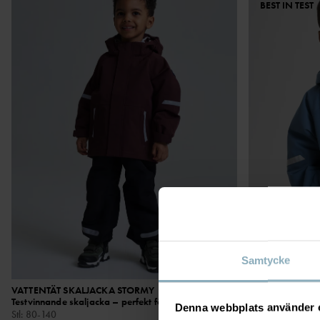
BEST IN TEST
Samtycke
VATTENTÄT SKALJACKA STORMY
999 kr
VATTENTÄT SKA
Testvinnande skaljacka – perfekt för regn!
Testvinnande ska
Denna webbplats använder 
Stl
:
80-140
Stl
:
80-140