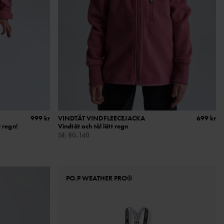
999 kr
VINDTÄT VINDFLEECEJACKA
699 kr
 regn!
Vindtät och tål lätt regn
Stl
:
80-140
PO.P WEATHER PRO®