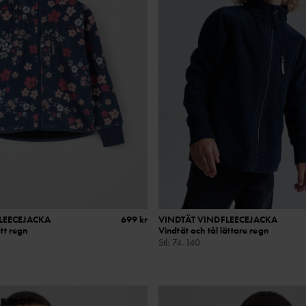
LEECEJACKA
699 kr
VINDTÄT VINDFLEECEJACKA
ätt regn
Vindtät och tål lättare regn
Stl
:
74-140
ER PRO®