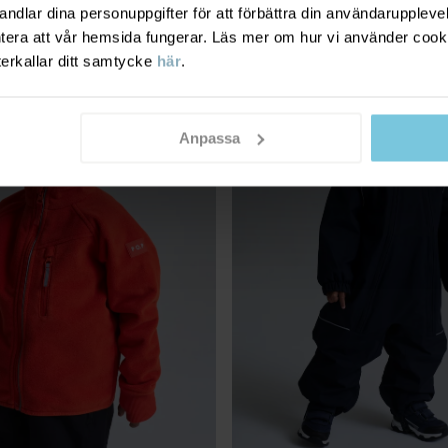
dlar dina personuppgifter för att förbättra din användarupplevel
ntera att vår hemsida fungerar. Läs mer om hur vi använder cook
LECTION
PO.P WEATHER PRO®
terkallar ditt samtycke
här
.
BEST IN TEST
Anpassa