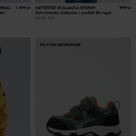
ERALL
1 399 kr
VATTENTÄT SKALJACKA STORMY
999 kr
der
Testvinnande skaljacka – perfekt för regn!
Stl
:
80-152
PO.P ON ADVENTURE