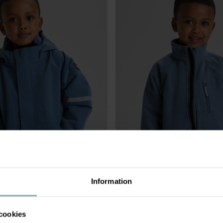
Information
LJACKA STORMY
999 kr
VINDTÄT VINDFLEECEJACKA
ljacka – perfekt för regn!
Vindtät och tål lättare regn
cookies
Stl
:
80-140