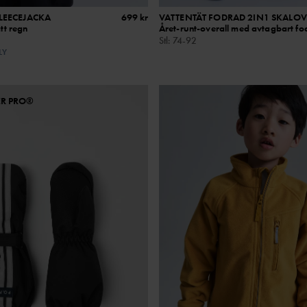
LEECEJACKA
699 kr
VATTENTÄT FODRAD 2IN1 SKALOV
ätt regn
Året-runt-overall med avtagbart fo
Stl
:
74-92
LY
ER PRO®