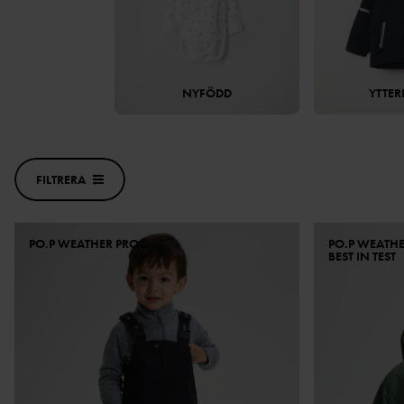
NYFÖDD
YTTER
FILTRERA
PO.P WEATHER PRO®
PO.P WEATH
BEST IN TEST