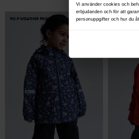
Vi använder cookies och behan
erbjudanden och för att gara
PO.P WEATHER PRO®
PO.P 50 COL
personuppgifter och hur du å