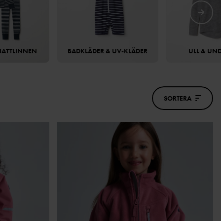
NATTLINNEN
BADKLÄDER & UV-KLÄDER
ULL & UND
SORTERA