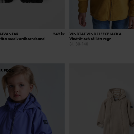
KALVANTAR
249 kr
VINDTÄT VINDFLEECEJACKA
ntäta med kardborreband
Vindtät och tål lätt regn
Stl
:
80-140
ER PRO®