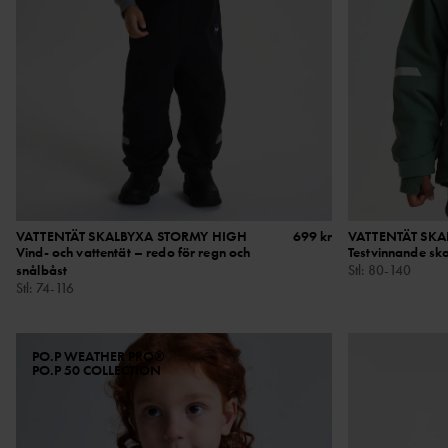
VATTENTÄT SKALBYXA STORMY HIGH
699 kr
VATTENTÄT SKA
Vind- och vattentät – redo för regn och
Testvinnande ska
snålbåst
Stl
:
80-140
Stl
:
74-116
PO.P WEATHER PRO®
PO.P 50 COLLECTION