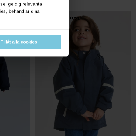
se, ge dig relevanta
ies, behandlar dina
PO.P WEATHER PRO®
BEST IN TEST
Tillåt alla cookies