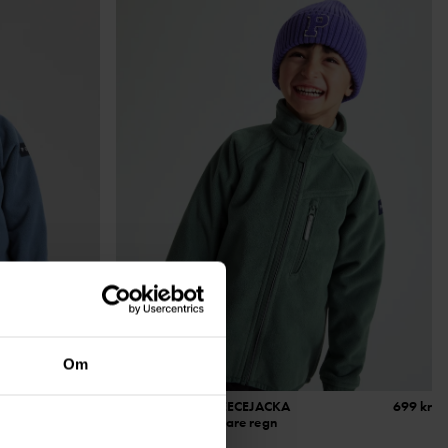
Om
699 kr
VINDTÄT VINDFLEECEJACKA
699 kr
Vindtät och tål lättare regn
Stl
:
80-140