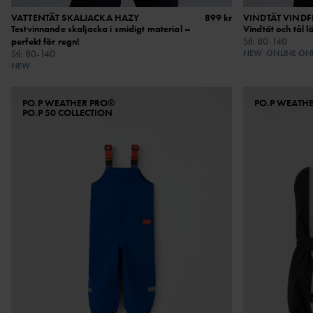
VATTENTÄT SKALJACKA HAZY
899 kr
VINDTÄT VINDF
Testvinnande skaljacka i smidigt material –
Vindtät och tål l
perfekt för regn!
Stl
:
80-140
Stl
:
80-140
NEW
ONLINE ON
NEW
PO.P WEATHER PRO®
PO.P WEATH
PO.P 50 COLLECTION