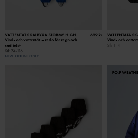
VATTENTÄT SKALBYXA STORMY HIGH
699 kr
VATTENTÄTA S
Vind- och vattentät – redo för regn och
Vind- och vatte
snålbåst
Stl
:
1-4
Stl
:
74-116
NEW
ONLINE ONLY
PO.P WEATH