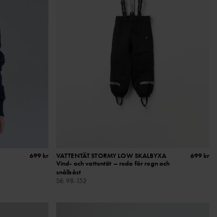
699 kr
VATTENTÄT STORMY LOW SKALBYXA
699 kr
Vind- och vattentät – redo för regn och
snålbåst
Stl
:
98-152