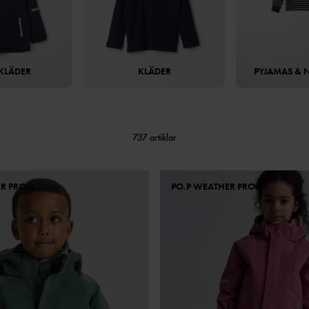
KLÄDER
KLÄDER
PYJAMAS & 
737 artiklar
ER PRO®
PO.P WEATHER PRO®