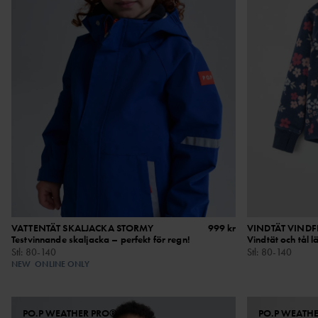
VATTENTÄT SKALJACKA STORMY
999 kr
VINDTÄT VINDF
Testvinnande skaljacka – perfekt för regn!
Vindtät och tål l
Stl
:
80-140
Stl
:
80-140
NEW
ONLINE ONLY
PO.P WEATHER PRO®
PO.P WEATH