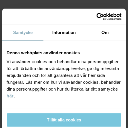
MATERIAL & SKÖTSELRÅD
Samtycke
Information
Om
HÅLLBARHET
Material
LEVERANS & RETUR
Denna webbplats använder cookies
100% Cotton Organic
Vi använder cookies och behandlar dina personuppgifter
för att förbättra din användarupplevelse, ge dig relevanta
Leverans & retur
Skötselråd
erbjudanden och för att garantera att vår hemsida
fungerar. Läs mer om hur vi använder cookies, behandlar
TVÄTT
dina personuppgifter och hur du återkallar ditt samtycke
Leverans
DU KANSKE OCKSÅ GILLAR
60°C maskintvätt varm
här
.
SEASONAL 
Vi erbjuder fri frakt över 699 kr och leveranstiden är 1–4 dagar. I
Ej blekning
kassan visas de tillgängliga leveransalternativ baserat på vilket
Ej torktumling
postnummer som ordern ska levereras till.
Tillåt alla cookies
Strykning medeltemperatur