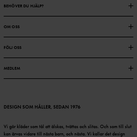
BEHÖVER DU HJÄLP?
KONTAKTA OSS
VANLIGA FRÅGOR
OM OSS
PRESENTKORTSALDO
KÖPVILLKOR
Om Polarn O. Pyret
FÖLJ OSS
INTEGRITETSPOLICY
COOKIEPOLICY
Vår historia
Facebook
Hitta våra butiker
MEDLEM
Instagram
Jobb
Medlemsförmåner
TikTok
Press
Medlemsvillkor
LinkedIn
Tillgänglighet för webbinnehåll
Bli medlem
DESIGN SOM HÅLLER, SEDAN 1976
Vi gör kläder som tål att älskas, tvättas och slitas. Och som till slut
kan ärvas vidare till nästa barn, och nästa. Vi kallar det design