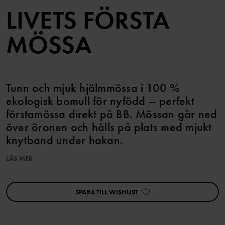
LIVETS FÖRSTA
MÖSSA
Tunn och mjuk hjälmmössa i 100 %
ekologisk bomull för nyfödd – perfekt
förstamössa direkt på BB. Mössan går ned
över öronen och hålls på plats med mjukt
knytband under hakan.
LÄS MER
Artikelnummer
:
60603385
Tillverkningsland
:
Turkiet
Fabrik
:
MTK ŞUBE - TYH ULUSLARARASI TEKSTİL
SPARA TILL WISHLIST
Läs mer