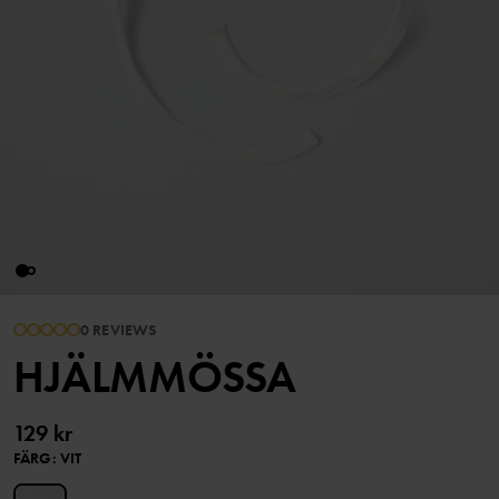
0 REVIEWS
HJÄLMMÖSSA
129 kr
FÄRG
:
VIT