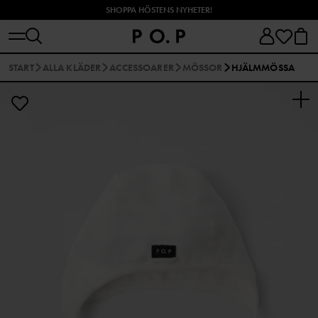
SHOPPA HÖSTENS NYHETER!
START
ALLA KLÄDER
ACCESSOARER
MÖSSOR
HJÄLMMÖSSA