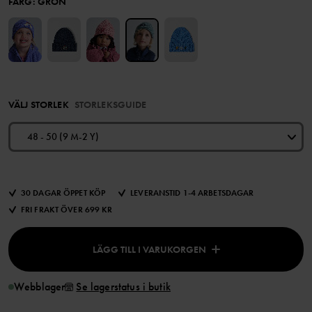
FÄRG
:
GRÖN
VÄLJ STORLEK
STORLEKSGUIDE
48 - 50 (9 M-2 Y)
30 DAGAR ÖPPET KÖP
LEVERANSTID 1-4 ARBETSDAGAR
FRI FRAKT ÖVER 699 KR
LÄGG TILL I VARUKORGEN
Webblager
Se lagerstatus i butik