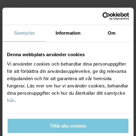
MATERIAL & SKÖTSELRÅD
Samtycke
Information
Om
HÅLLBARHET
Material
LEVERANS & RETUR
Denna webbplats använder cookies
97% Cotton Organic
3% Elastane
Vi använder cookies och behandlar dina personuppgifter
Leverans & retur
för att förbättra din användarupplevelse, ge dig relevanta
erbjudanden och för att garantera att vår hemsida
Skötselråd
fungerar. Läs mer om hur vi använder cookies, behandlar
dina personuppgifter och hur du återkallar ditt samtycke
Leverans
DU KANSKE OCKSÅ GILLAR
TVÄTT
här
.
40°C maskintvätt varm
PO.P WEATHER PRO®
PO.P WEA
Vi erbjuder fri frakt över 699 kr och leveranstiden är 1–4 dagar. I
BEST IN TEST
Ej blekning
kassan visas de tillgängliga leveransalternativ baserat på vilket
postnummer som ordern ska levereras till.
Ej torktumling
Tillåt alla cookies
Tål ej strykning