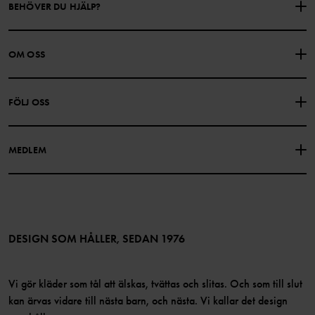
BEHÖVER DU HJÄLP?
KONTAKTA OSS
VANLIGA FRÅGOR
OM OSS
PRESENTKORTSALDO
KÖPVILLKOR
Om Polarn O. Pyret
FÖLJ OSS
INTEGRITETSPOLICY
COOKIEPOLICY
Vår historia
Facebook
Hitta våra butiker
MEDLEM
Instagram
Jobb
Medlemsförmåner
TikTok
Press
Medlemsvillkor
LinkedIn
Tillgänglighet för webbinnehåll
Bli medlem
DESIGN SOM HÅLLER, SEDAN 1976
Vi gör kläder som tål att älskas, tvättas och slitas. Och som till slut
kan ärvas vidare till nästa barn, och nästa. Vi kallar det design