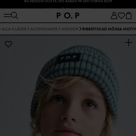
SHOPPA HÖSTENS NYHETER!
ALLA KLÄDER
ACCESSOARER
MÖSSOR
RIBBSTICKAD MÖSSA MOTIV