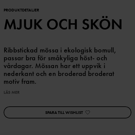
PRODUKTDETALJER
MJUK OCH SKÖN
Ribbstickad mössa i ekologisk bomull,
passar bra för småkyliga höst- och
vårdagar. Mössan har ett uppvik i
nederkant och en broderad broderat
motiv fram.
LÄS MER
Artikelnummer
:
60603815
Tillverkningsland
:
Kina
Fabrik
:
Tonglu Ling Hui Knitting Co Ltd
SPARA TILL WISHLIST
Läs mer