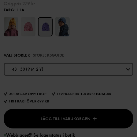
Orig.pris
279 kr
FÄRG
:
LILA
VÄLJ STORLEK
STORLEKSGUIDE
48 - 50 (9 M-2 Y)
30 DAGAR ÖPPET KÖP
LEVERANSTID 1-4 ARBETSDAGAR
FRI FRAKT ÖVER 699 KR
LÄGG TILL I VARUKORGEN
Webblager
Se lagerstatus i butik