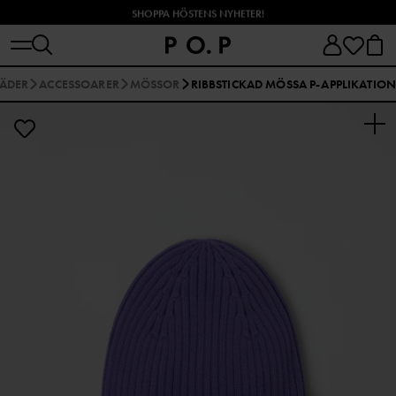
SHOPPA HÖSTENS NYHETER!
LÄDER
ACCESSOARER
MÖSSOR
RIBBSTICKAD MÖSSA P-APPLIKATION