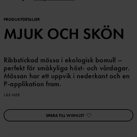
PRODUKTDETALJER
MJUK OCH SKÖN
Ribbstickad mössa i ekologisk bomull –
perfekt för småkyliga höst- och vårdagar.
Mössan har ett uppvik i nederkant och en
P-applikation fram.
LÄS MER
Produktsäkerhet:
KEEP AWAY FROM FIRE
SPARA TILL WISHLIST
Artikelnummer
:
60602628
Tillverkningsland
:
Kina