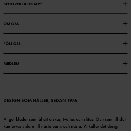
BEHÖVER DU HJÄLP?
KONTAKTA OSS
VANLIGA FRÅGOR
OM OSS
PRESENTKORTSALDO
KÖPVILLKOR
Om Polarn O. Pyret
FÖLJ OSS
INTEGRITETSPOLICY
COOKIEPOLICY
Vår historia
Facebook
Hitta våra butiker
MEDLEM
Instagram
Jobb
Medlemsförmåner
TikTok
Press
Medlemsvillkor
LinkedIn
Tillgänglighet för webbinnehåll
Bli medlem
DESIGN SOM HÅLLER, SEDAN 1976
Vi gör kläder som tål att älskas, tvättas och slitas. Och som till slut
kan ärvas vidare till nästa barn, och nästa. Vi kallar det design