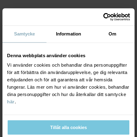
Fabrik
:
Tonglu Ling Hui Knitting Co Ltd
Läs mer
MATERIAL & SKÖTSELRÅD
Samtycke
Information
Om
HÅLLBARHET
Material
LEVERANS & RETUR
Denna webbplats använder cookies
97% Cotton Organic
3% Elastane
Vi använder cookies och behandlar dina personuppgifter
för att förbättra din användarupplevelse, ge dig relevanta
Leverans & retur
erbjudanden och för att garantera att vår hemsida
Skötselråd
fungerar. Läs mer om hur vi använder cookies, behandlar
dina personuppgifter och hur du återkallar ditt samtycke
Leverans
DU KANSKE OCKSÅ GILLAR
TVÄTT
här
.
40°C maskintvätt varm
Vi erbjuder fri frakt över 699 kr och leveranstiden är 1–4 dagar. I
Ej blekning
kassan visas de tillgängliga leveransalternativ baserat på vilket
postnummer som ordern ska levereras till.
Ej torktumling
Tillåt alla cookies
Tål ej strykning