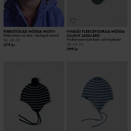
RIBBSTICKAD MÖSSA MOTIV
VINDÄT FLEECEFODRAD MÖSSA
ULLMIX JAQUARD
Ribbstickad och skön i ekologisk bomull
Vindtät med mjukt foder och knytband
Stl
:
48-58
Stl
:
44-54
279 kr
299 kr