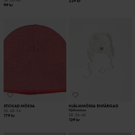
229 kr
99 kr
STICKAD MÖSSA
HJÄLMMÖSSA ENFÄRGAD
Hjälmmössa
Stl
:
48-54
Stl
:
36-46
179 kr
129 kr