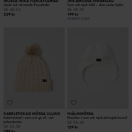
MÖSSA TRIKÅ FLEECEFODRAD
TRIKÅMÖSSA ENFÄRGAD
Mjukt och värmande fleecefoder
Tunn och mjuk trikå – skön under hjälm
Stl
:
48-54
Stl
:
48-58
229 kr
199 kr
ONLINE ONLY
KABELSTICKAD MÖSSA ULLMIX
HJÄLMMÖSSA
Kabelstickad i varm och go ull- och
Klassiker i tunn och mjuk ekologisk bomull
polyestermix
Stl
:
36-46
Stl
:
52-58
129 kr
299 kr