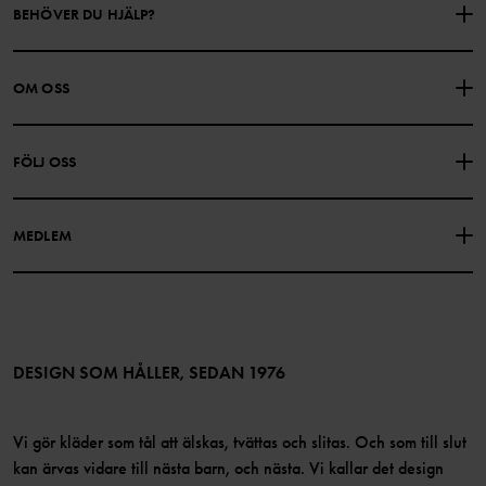
BEHÖVER DU HJÄLP?
KONTAKTA OSS
VANLIGA FRÅGOR
OM OSS
PRESENTKORTSALDO
KÖPVILLKOR
Om Polarn O. Pyret
FÖLJ OSS
INTEGRITETSPOLICY
COOKIEPOLICY
Vår historia
Facebook
Hitta våra butiker
MEDLEM
Instagram
Jobb
Medlemsförmåner
TikTok
Press
Medlemsvillkor
LinkedIn
Tillgänglighet för webbinnehåll
Bli medlem
DESIGN SOM HÅLLER, SEDAN 1976
Vi gör kläder som tål att älskas, tvättas och slitas. Och som till slut
kan ärvas vidare till nästa barn, och nästa. Vi kallar det design