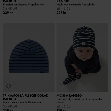
RANDIG
RANDIG
Klassiskt randig med P-applikation
Mjukt och värmande fleecefoder
Stl
:
48-58
Stl
:
48-58
229 kr
229 kr
TRIKÅMÖSSA FLEECEFODRAD
MÖSSA RANDIG
RANDIG
Tunn och skyddande med extra mjuka
Mjukt och värmande fleecefoder
sömmar
Stl
:
48-58
Stl
:
36-50
229 kr
129 kr