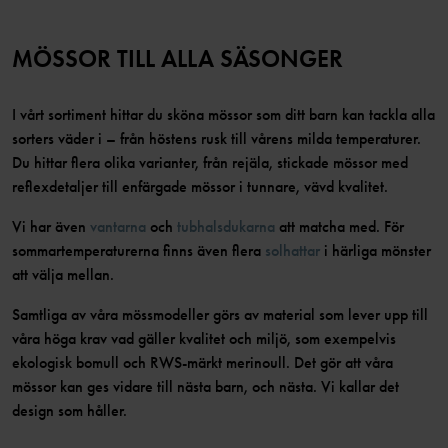
MÖSSOR TILL ALLA SÄSONGER
I vårt sortiment hittar du sköna mössor som ditt barn kan tackla alla
sorters väder i – från höstens rusk till vårens milda temperaturer.
Du hittar flera olika varianter, från rejäla, stickade mössor med
reflexdetaljer till enfärgade mössor i tunnare, vävd kvalitet.
Vi har även
vantarna
och
tubhalsdukarna
att matcha med. För
sommartemperaturerna finns även flera
solhattar
i härliga mönster
att välja mellan.
Samtliga av våra mössmodeller görs av material som lever upp till
våra höga krav vad gäller kvalitet och miljö, som exempelvis
ekologisk bomull och RWS-märkt merinoull. Det gör att våra
mössor kan ges vidare till nästa barn, och nästa. Vi kallar det
design som håller.