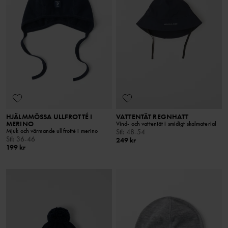
HJÄLMMÖSSA ULLFROTTÉ I
VATTENTÄT REGNHATT
MERINO
Vind- och vattentät i smidigt skalmaterial
Mjuk och värmande ullfrotté i merino
Stl
:
48-54
Stl
:
36-46
249 kr
199 kr