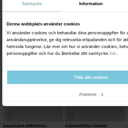
Samtycke
Information
MÖSSA KASHMIR
VINDTÄT FODRAD MÖSSA ARCTIC
Varm och gosig i mjuk kashmir
Vår allra varmaste mössa
Denna webbplats använder cookies
Stl
:
36-50
Stl
:
48-58
399 kr
399 kr
Vi använder cookies och behandlar dina personuppgifter för at
användarupplevelse, ge dig relevanta erbjudanden och för att
hemsida fungerar. Läs mer om hur vi använder cookies, beha
personuppgifter och hur du återkallar ditt samtycke
här
.
Tillåt alla cookies
Anpassa
BALAKLAVA MERINOULL
HJÄLMMÖSSA FODRAD