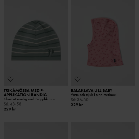
TRIKÅMÖSSA MED P-
BALAKLAVA ULL BABY
APPLIKATION RANDIG
Varm och mjuk i tunn merinoull
Klassiskt randig med P-applikation
Stl
:
36-50
Stl
:
48-58
229 kr
229 kr