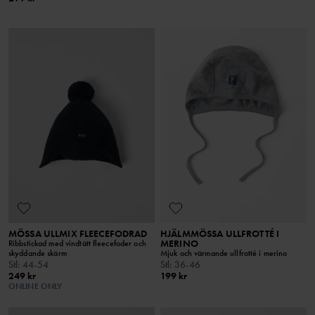
MÖSSA ULLMIX FLEECEFODRAD
HJÄLMMÖSSA ULLFROTTÉ I
MERINO
Ribbstickad med vindtätt fleecefoder och
skyddande skärm
Mjuk och värmande ullfrotté i merino
Stl
:
44-54
Stl
:
36-46
249 kr
199 kr
ONLINE ONLY