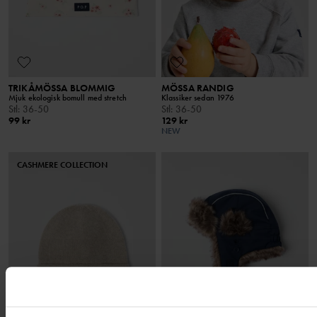
TRIKÅMÖSSA BLOMMIG
MÖSSA RANDIG
Mjuk ekologisk bomull med stretch
Klassiker sedan 1976
Stl
:
36-50
Stl
:
36-50
99 kr
129 kr
NEW
CASHMERE COLLECTION