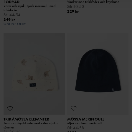
FODRAD
Vindtät med trikåfoder och knytband
Varm och mjuk i tjock merinoull med
Stl
:
40-50
trikåfoder
229 kr
Stl
:
44-54
349 kr
ONLINE ONLY
TRIKÅMÖSSA ELEFANTER
MÖSSA MERINOULL
Tunn och skyddande med extra mjuka
Mjuk och tunn merinoull
sömmar
Stl
:
44-58
Stl
:
36-46