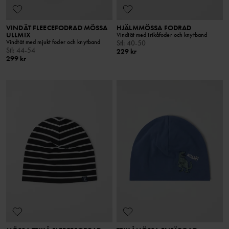
VINDÄT FLEECEFODRAD MÖSSA
HJÄLMMÖSSA FODRAD
ULLMIX
Vindtät med trikåfoder och knytband
Vindtät med mjukt foder och knytband
Stl
:
40-50
Stl
:
44-54
229 kr
299 kr