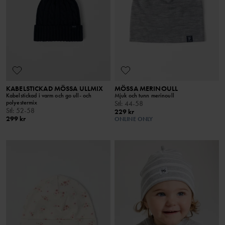
KABELSTICKAD MÖSSA ULLMIX
MÖSSA MERINOULL
Kabelstickad i varm och go ull- och
Mjuk och tunn merinoull
polyestermix
Stl
:
44-58
Stl
:
52-58
229 kr
299 kr
ONLINE ONLY