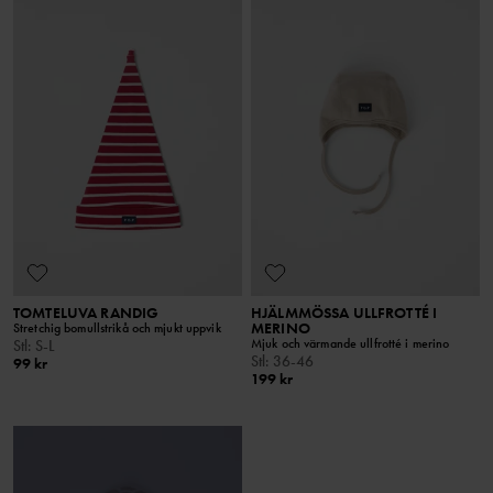
TOMTELUVA RANDIG
HJÄLMMÖSSA ULLFROTTÉ I
MERINO
Stretchig bomullstrikå och mjukt uppvik
Mjuk och värmande ullfrotté i merino
Stl
:
S-L
Stl
:
36-46
99 kr
199 kr