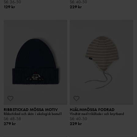
Stl
:
36-50
Stl
:
40-50
129 kr
229 kr
RIBBSTICKAD MÖSSA MOTIV
HJÄLMMÖSSA FODRAD
Ribbstickad och skön i ekologisk bomull
Vindtät med trikåfoder och knytband
Stl
:
48-58
Stl
:
40-50
279 kr
229 kr