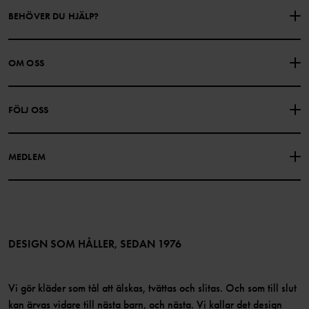
BEHÖVER DU HJÄLP?
KONTAKTA OSS
VANLIGA FRÅGOR
OM OSS
PRESENTKORTSALDO
KÖPVILLKOR
Om Polarn O. Pyret
FÖLJ OSS
INTEGRITETSPOLICY
COOKIEPOLICY
Vår historia
Facebook
Hitta våra butiker
MEDLEM
Instagram
Jobb
Medlemsförmåner
TikTok
Press
Medlemsvillkor
LinkedIn
Tillgänglighet för webbinnehåll
Bli medlem
DESIGN SOM HÅLLER, SEDAN 1976
Vi gör kläder som tål att älskas, tvättas och slitas. Och som till slut
kan ärvas vidare till nästa barn, och nästa. Vi kallar det design