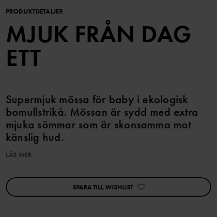
PRODUKTDETALJER
MJUK FRÅN DAG
ETT
Supermjuk mössa för baby i ekologisk
bomullstrikå. Mössan är sydd med extra
mjuka sömmar som är skonsamma mot
känslig hud.
LÄS MER
Matcha med tillhörande body, overall, filt och snuttefilt.
Egenskaper:
SPARA TILL WISHLIST
• Extra mjuka, platta sömmar
Produktsäkerhet:
KEEP AWAY FROM FIRE