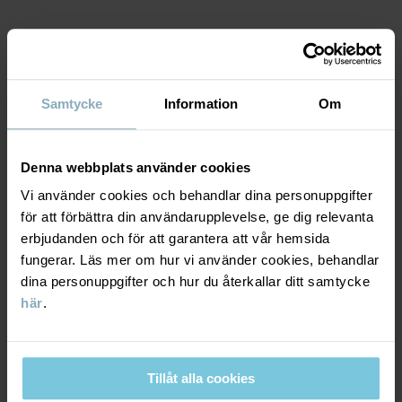
Artikelnummer
:
60602747
MATERIAL & SKÖTSELRÅD
Tillverkningsland
:
Kina
Fabrik
:
Shunde Gain Rich Garment Co Ltd
Samtycke
Information
Om
HÅLLBARHET
Material
Läs mer
LEVERANS & RETUR
Denna webbplats använder cookies
95% Cotton Organic
5% Elastane
Vi använder cookies och behandlar dina personuppgifter
för att förbättra din användarupplevelse, ge dig relevanta
Leverans & retur
erbjudanden och för att garantera att vår hemsida
Skötselråd
fungerar. Läs mer om hur vi använder cookies, behandlar
dina personuppgifter och hur du återkallar ditt samtycke
Leverans
DU KANSKE OCKSÅ GILLAR
TVÄTT
här
.
60°C maskintvätt varm
Vi erbjuder fri frakt över 699 kr och leveranstiden är 1–4 dagar. I
Ej blekning
kassan visas de tillgängliga leveransalternativ baserat på vilket
postnummer som ordern ska levereras till.
Tillåt alla cookies
Ej torktumling