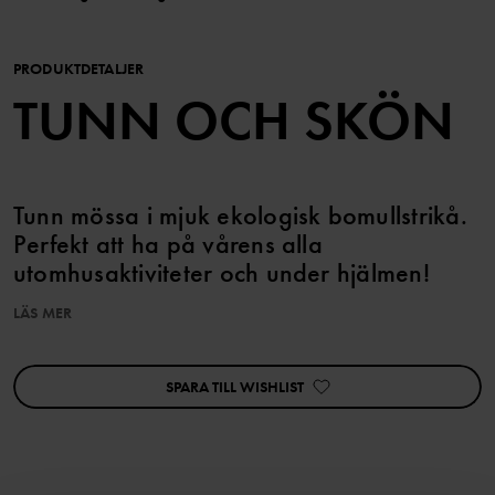
PRODUKTDETALJER
TUNN OCH SKÖN
Tunn mössa i mjuk ekologisk bomullstrikå.
Perfekt att ha på vårens alla
utomhusaktiviteter och under hjälmen!
LÄS MER
Artikelnummer
:
60603294
Tillverkningsland
:
Kina
Fabrik
:
Shunde Gain Rich Garment Co Ltd
SPARA TILL WISHLIST
Läs mer