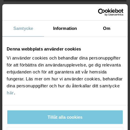
MATERIAL & SKÖTSELRÅD
HÅLLBARHET
Material
Samtycke
Information
Om
LEVERANS & RETUR
95% Cotton Organic
Denna webbplats använder cookies
5% Elastane
Vi använder cookies och behandlar dina personuppgifter
Leverans & retur
för att förbättra din användarupplevelse, ge dig relevanta
Skötselråd
erbjudanden och för att garantera att vår hemsida
fungerar. Läs mer om hur vi använder cookies, behandlar
Leverans
DU KANSKE OCKSÅ GILLAR
TVÄTT
dina personuppgifter och hur du återkallar ditt samtycke
här
.
40°C maskintvätt varm
Vi erbjuder fri frakt över 699 kr och leveranstiden är 1–4 dagar. I
Ej blekning
kassan visas de tillgängliga leveransalternativ baserat på vilket
postnummer som ordern ska levereras till.
Ej torktumling
Tillåt alla cookies
Tål ej strykning