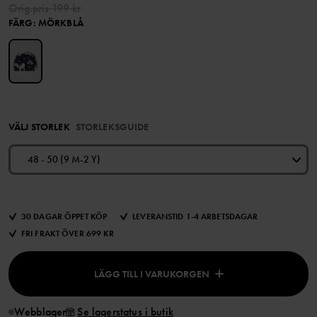
Orig.pris
199 kr
FÄRG
:
MÖRKBLÅ
VÄLJ STORLEK
STORLEKSGUIDE
48 - 50 (9 M-2 Y)
30 DAGAR ÖPPET KÖP
LEVERANSTID 1-4 ARBETSDAGAR
FRI FRAKT ÖVER 699 KR
LÄGG TILL I VARUKORGEN
Webblager
Se lagerstatus i butik