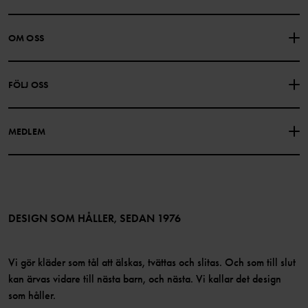
KONTAKTA OSS
VANLIGA FRÅGOR
OM OSS
PRESENTKORTSALDO
KÖPVILLKOR
Om Polarn O. Pyret
FÖLJ OSS
INTEGRITETSPOLICY
COOKIEPOLICY
Vår historia
Facebook
Hitta våra butiker
MEDLEM
Instagram
Jobb
Medlemsförmåner
TikTok
Press
Medlemsvillkor
LinkedIn
Tillgänglighet för webbinnehåll
Bli medlem
DESIGN SOM HÅLLER, SEDAN 1976
Vi gör kläder som tål att älskas, tvättas och slitas. Och som till slut
kan ärvas vidare till nästa barn, och nästa. Vi kallar det design
som håller.