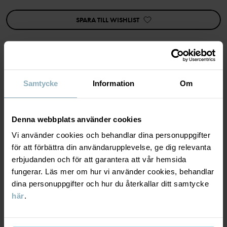
• Fodrad
• Ekologisk bomull
SPARA TILL WISHLIST
• Randig
Artikelnummer
:
60603797
Tillverkningsland
:
Kina
Fabrik
:
Nantong Xingrong Textile Co Ltd
MATERIAL & SKÖTSELRÅD
Samtycke
Information
Om
Läs mer
HÅLLBARHET
Material
Denna webbplats använder cookies
Vi använder cookies och behandlar dina personuppgifter
LEVERANS & RETUR
för att förbättra din användarupplevelse, ge dig relevanta
95% Cotton Organic
erbjudanden och för att garantera att vår hemsida
5% Elastane
fungerar. Läs mer om hur vi använder cookies, behandlar
Leverans & retur
dina personuppgifter och hur du återkallar ditt samtycke
100% Polyester Recycled
här
.
Leverans
DU KANSKE OCKSÅ GILLAR
Skötselråd