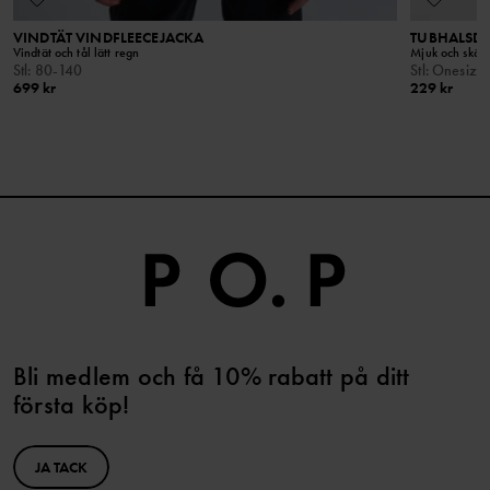
VINDTÄT VINDFLEECEJACKA
TUBHALSDU
Vindtät och tål lätt regn
Mjuk och skön 
Stl
:
80-140
Stl
:
Onesize
699 kr
229 kr
Bli medlem och få 10% rabatt på ditt
första köp!
JA TACK