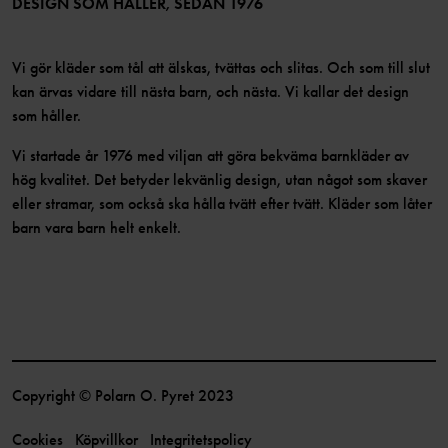
DESIGN SOM HÅLLER, SEDAN 1976
Vi gör kläder som tål att älskas, tvättas och slitas. Och som till slut
kan ärvas vidare till nästa barn, och nästa. Vi kallar det design
som håller.
Vi startade år 1976 med viljan att göra bekväma barnkläder av
hög kvalitet. Det betyder lekvänlig design, utan något som skaver
eller stramar, som också ska hålla tvätt efter tvätt. Kläder som låter
barn vara barn helt enkelt.
Copyright © Polarn O. Pyret 2023
Cookies
Köpvillkor
Integritetspolicy