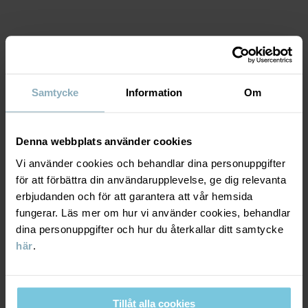
Artikelnummer
:
60521775
MATERIAL & SKÖTSELRÅD
Samtycke
Information
Om
Tillverkningsland
:
Kina
HÅLLBARHET
Fabrik
:
Wuxi Yinye Zhenzhi Youxian Gongsi
Material
Läs mer
Denna webbplats använder cookies
LEVERANS & RETUR
100% Cotton Organic
Vi använder cookies och behandlar dina personuppgifter
för att förbättra din användarupplevelse, ge dig relevanta
erbjudanden och för att garantera att vår hemsida
Leverans & retur
Skötselråd
fungerar. Läs mer om hur vi använder cookies, behandlar
dina personuppgifter och hur du återkallar ditt samtycke
TVÄTT
här
.
Leverans
DU KANSKE OCKSÅ GILLAR
40°C maskintvätt varm
PO.P WEA
Vi erbjuder fri frakt över 699 kr och leveranstiden är 1–4 dagar. I
Ej blekning
kassan visas de tillgängliga leveransalternativ baserat på vilket
Tillåt alla cookies
Torktumling på låg värme