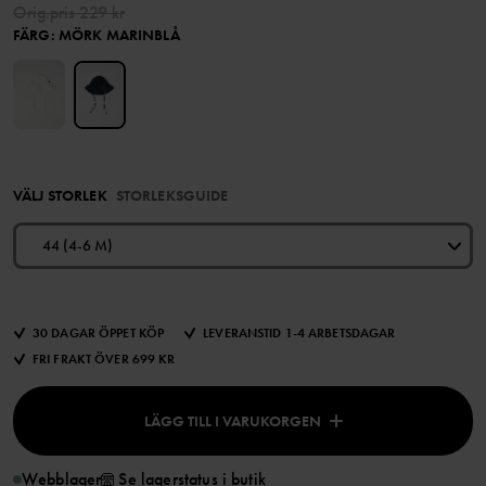
Orig.pris
229 kr
FÄRG
:
MÖRK MARINBLÅ
VÄLJ STORLEK
STORLEKSGUIDE
44 (4-6 M)
30 DAGAR ÖPPET KÖP
LEVERANSTID 1-4 ARBETSDAGAR
FRI FRAKT ÖVER 699 KR
LÄGG TILL I VARUKORGEN
Webblager
Se lagerstatus i butik