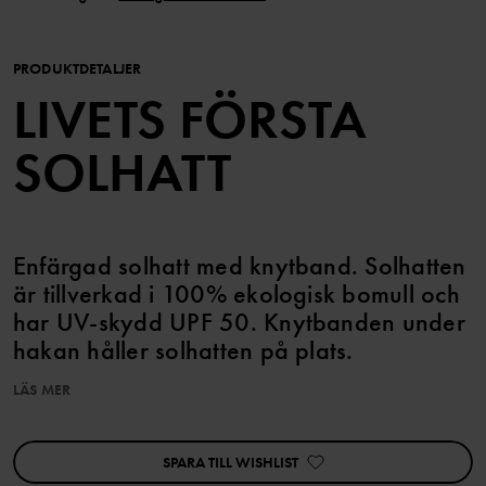
PRODUKTDETALJER
LIVETS FÖRSTA
SOLHATT
Enfärgad solhatt med knytband. Solhatten
är tillverkad i 100% ekologisk bomull och
har UV-skydd UPF 50. Knytbanden under
hakan håller solhatten på plats.
LÄS MER
Den här produkten överensstämmer med EU-direktiv 2016/425, i
enighet med standard As/NSZ 4399. Solhatten ger inte skydd
mot reflekterad eller spridd ultraviolett strålning. Skärmbredd på
SPARA TILL WISHLIST
sex cm eller mer rekommenderas (våra skärmar är alltid minst sex
cm breda).