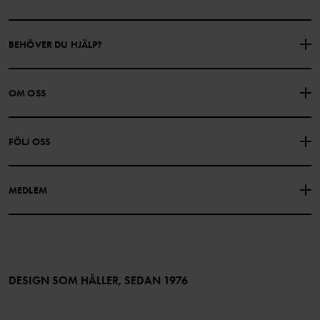
BEHÖVER DU HJÄLP?
KONTAKTA OSS
VANLIGA FRÅGOR
OM OSS
PRESENTKORTSALDO
KÖPVILLKOR
Om Polarn O. Pyret
FÖLJ OSS
INTEGRITETSPOLICY
COOKIEPOLICY
Vår historia
Facebook
Hitta våra butiker
MEDLEM
Instagram
Jobb
Medlemsförmåner
TikTok
Press
Medlemsvillkor
LinkedIn
Tillgänglighet för webbinnehåll
Bli medlem
DESIGN SOM HÅLLER, SEDAN 1976