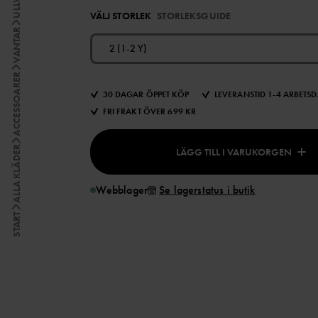
VÄLJ STORLEK
STORLEKSGUIDE
VANTAR
2 (1-2 Y)
ACCESSOARER
30 DAGAR ÖPPET KÖP
LEVERANSTID 1-4 ARBETS
FRI FRAKT ÖVER 699 KR
ALLA KLÄDER
LÄGG TILL I VARUKORGEN
Webblager
Se lagerstatus i butik
START