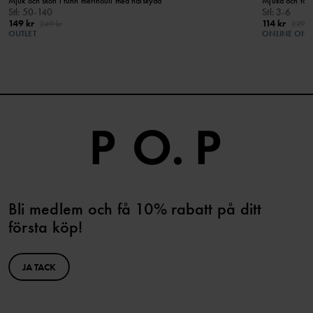
Mjuk och skön i tunn merinoull med halskydd
Mjuka och töjb
Stl
:
50-140
Stl
:
3-6
149 kr
114 kr
249 kr
229 k
OUTLET
ONLINE ONL
Bli medlem och få 10% rabatt på ditt
första köp!
JA TACK