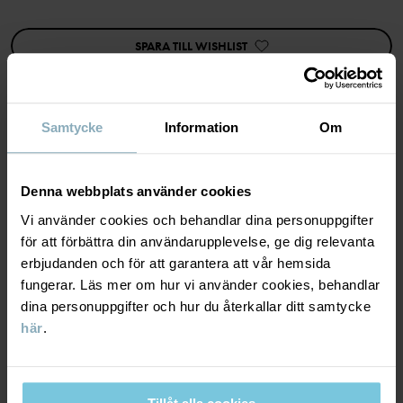
Artikelnummer
:
60471930
SPARA TILL WISHLIST
Tillverkningsland
:
Kina
Fabrik
:
Tonglu Ling Hui Knitting Co Ltd
Läs mer
Samtycke
Information
Om
MATERIAL & SKÖTSELRÅD
Denna webbplats använder cookies
LEVERANS & RETUR
Material
Vi använder cookies och behandlar dina personuppgifter
för att förbättra din användarupplevelse, ge dig relevanta
erbjudanden och för att garantera att vår hemsida
Leverans & retur
96% Merino Wool
fungerar. Läs mer om hur vi använder cookies, behandlar
4% Metallic fiber
dina personuppgifter och hur du återkallar ditt samtycke
här
.
Leverans
DU KANSKE OCKSÅ GILLAR
Skötselråd
Vi erbjuder fri frakt över 699 kr och leveranstiden är 1–4 dagar. I
TVÄTT
kassan visas de tillgängliga leveransalternativ baserat på vilket