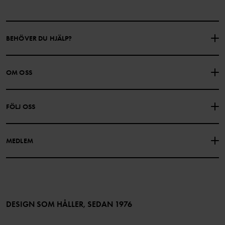
BEHÖVER DU HJÄLP?
KONTAKTA OSS
VANLIGA FRÅGOR
OM OSS
PRESENTKORTSALDO
KÖPVILLKOR
Om Polarn O. Pyret
FÖLJ OSS
INTEGRITETSPOLICY
COOKIEPOLICY
Vår historia
Facebook
Hitta våra butiker
MEDLEM
Instagram
Jobb
Medlemsförmåner
TikTok
Press
Medlemsvillkor
LinkedIn
Tillgänglighet för webbinnehåll
Bli medlem
DESIGN SOM HÅLLER, SEDAN 1976