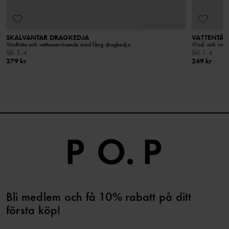
SKALVANTAR DRAGKEDJA
VATTENTÄT
Vindtäta och vattenavvisande med lång dragkedja
Vind- och vat
Stl
:
1-4
Stl
:
1-4
279 kr
249 kr
Bli medlem och få 10% rabatt på ditt
första köp!