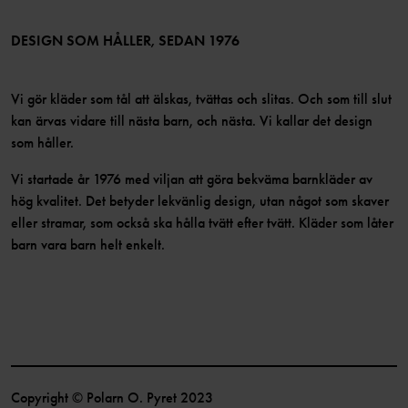
Medlemsvillkor
LinkedIn
Tillgänglighet för webbinnehåll
Bli medlem
DESIGN SOM HÅLLER, SEDAN 1976
Vi gör kläder som tål att älskas, tvättas och slitas. Och som till slut
kan ärvas vidare till nästa barn, och nästa. Vi kallar det design
som håller.
Vi startade år 1976 med viljan att göra bekväma barnkläder av
hög kvalitet. Det betyder lekvänlig design, utan något som skaver
eller stramar, som också ska hålla tvätt efter tvätt. Kläder som låter
barn vara barn helt enkelt.
Copyright © Polarn O. Pyret 2023