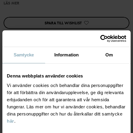
LÄS MER
Egenskaper:
• Vindtät
SPARA TILL WISHLIST
• Vattentätt material. Materialets vattenpelare är > 12 000 mm
• Vattenavvisning med BIONIC-FINISH® ECO-impregnering, en
teknik som inte använder PFAS
• God andningsförmåga > 7 000 g/m2/24h
• Slitstyrka > 5 000 varv, 180 grit, 12 kPa
Samtycke
Information
Om
Artikelnummer
:
60602549
MATERIAL & SKÖTSELRÅD
Tillverkningsland
:
Kina
Denna webbplats använder cookies
HÅLLBARHET
Fabrik
:
Jining Delin Glove Products Co Ltd
Material
Läs mer
Vi använder cookies och behandlar dina personuppgifter
för att förbättra din användarupplevelse, ge dig relevanta
LEVERANS & RETUR
100% Polyester Recycled
erbjudanden och för att garantera att vår hemsida
fungerar. Läs mer om hur vi använder cookies, behandlar
dina personuppgifter och hur du återkallar ditt samtycke
Leverans & retur
100% Polyester Recycled
här
.