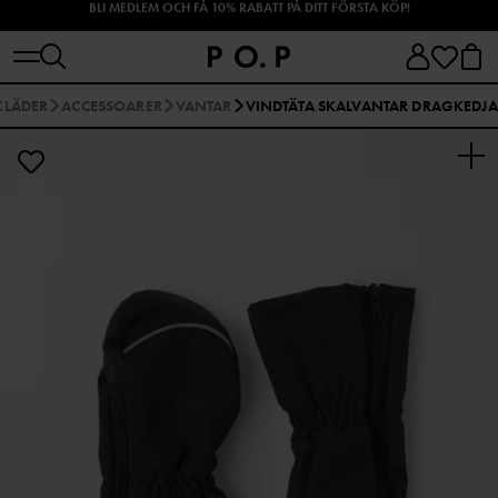
SHOPPA HÖSTENS NYHETER!
KLÄDER
ACCESSOARER
VANTAR
VINDTÄTA SKALVANTAR DRAGKEDJA