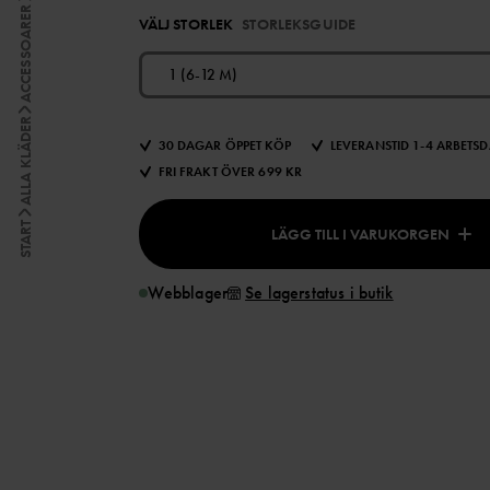
ACCESSOARER
VÄLJ STORLEK
STORLEKSGUIDE
1 (6-12 M)
ALLA KLÄDER
30 DAGAR ÖPPET KÖP
LEVERANSTID 1-4 ARBETS
FRI FRAKT ÖVER 699 KR
START
LÄGG TILL I VARUKORGEN
Webblager
Se lagerstatus i butik