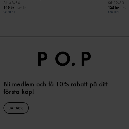
Stl
:
48-54
Stl
:
19-33
149 kr
125 kr
249 kr
179 k
OUTLET
OUTLET
Bli medlem och få 10% rabatt på ditt
första köp!
JA TACK