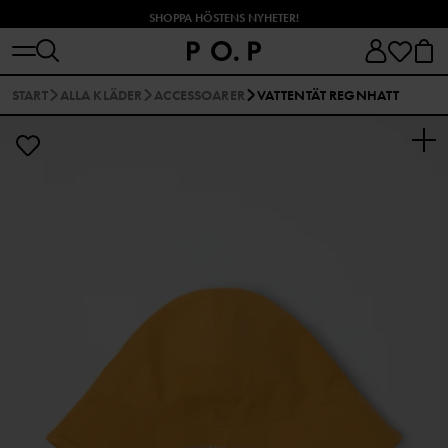
SHOPPA HÖSTENS NYHETER!
START
ALLA KLÄDER
ACCESSOARER
VATTENTÄT REGNHATT