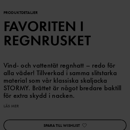
PRODUKTDETALJER
FAVORITEN I
REGNRUSKET
Vind- och vattentät regnhatt – redo för
alla väder! Tillverkad i samma slitstarka
material som vår klassiska skaljacka
STORMY. Brättet är något bredare baktill
för extra skydd i nacken.
LÄS MER
EGENSKAPER:
• Vind- och vattentät
• Tejpade sömmar
SPARA TILL WISHLIST
• Randigt meshfoder