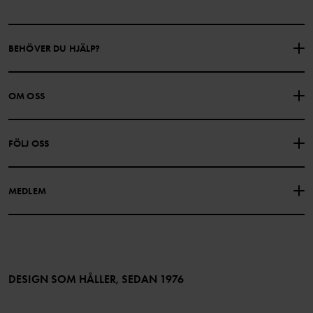
BEHÖVER DU HJÄLP?
KONTAKTA OSS
VANLIGA FRÅGOR
OM OSS
PRESENTKORTSALDO
KÖPVILLKOR
Om Polarn O. Pyret
FÖLJ OSS
INTEGRITETSPOLICY
COOKIEPOLICY
Vår historia
Facebook
Hitta våra butiker
MEDLEM
Instagram
Jobb
Medlemsförmåner
TikTok
Press
Medlemsvillkor
LinkedIn
Tillgänglighet för webbinnehåll
Bli medlem
DESIGN SOM HÅLLER, SEDAN 1976