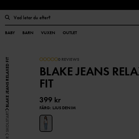
BABY
BARN
VUXEN
OUTLET
0 REVIEWS
BLAKE JEANS RELAXED FIT
BLAKE JEANS REL
FIT
399 kr
FÄRG
:
LJUS DENIM
SKOLSTART