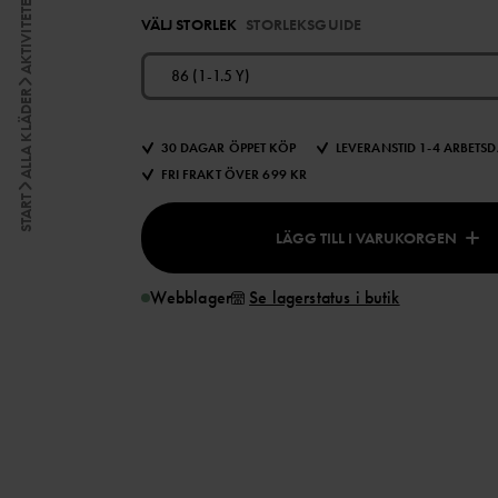
AKTIVITETER
VÄLJ STORLEK
STORLEKSGUIDE
86 (1-1.5 Y)
ALLA KLÄDER
30 DAGAR ÖPPET KÖP
LEVERANSTID 1-4 ARBETS
FRI FRAKT ÖVER 699 KR
START
LÄGG TILL I VARUKORGEN
Webblager
Se lagerstatus i butik