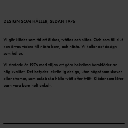
TikTok
Press
Medlemsvillkor
LinkedIn
Tillgänglighet för webbinnehåll
Bli medlem
DESIGN SOM HÅLLER, SEDAN 1976
Vi gör kläder som tål att älskas, tvättas och slitas. Och som till slut
kan ärvas vidare till nästa barn, och nästa. Vi kallar det design
som håller.
Vi startade år 1976 med viljan att göra bekväma barnkläder av
hög kvalitet. Det betyder lekvänlig design, utan något som skaver
eller stramar, som också ska hålla tvätt efter tvätt. Kläder som låter
barn vara barn helt enkelt.