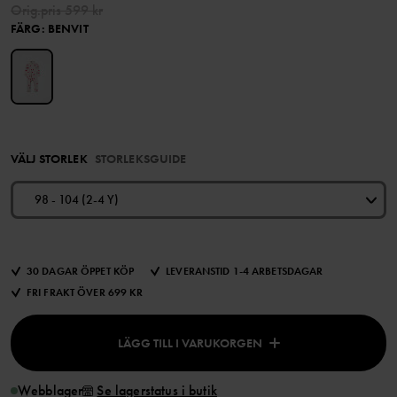
Orig.pris
599 kr
FÄRG
:
BENVIT
VÄLJ STORLEK
STORLEKSGUIDE
98 - 104 (2-4 Y)
30 DAGAR ÖPPET KÖP
LEVERANSTID 1-4 ARBETSDAGAR
FRI FRAKT ÖVER 699 KR
LÄGG TILL I VARUKORGEN
Webblager
Se lagerstatus i butik