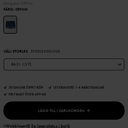
Orig.pris
329 kr
FÄRG
:
DENIM
VÄLJ STORLEK
STORLEKSGUIDE
86 (1-1.5 Y)
30 DAGAR ÖPPET KÖP
LEVERANSTID 1-4 ARBETSDAGAR
FRI FRAKT ÖVER 699 KR
LÄGG TILL I VARUKORGEN
Webblager
Se lagerstatus i butik