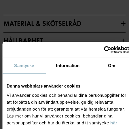
Artikelnummer
:
60600911
Tillverkningsland
:
Bangladesh
MATERIAL & SKÖTSELRÅD
Fabrik
:
Babylon Casual Wear Ltd
Läs mer
HÅLLBARHET
Material
LEVERANS & RETUR
80% Cotton Organic
Samtycke
Information
Om
19% Polyester Recycled
1% Elastane
Leverans & retur
Denna webbplats använder cookies
Skötselråd
Vi använder cookies och behandlar dina personuppgifter för
Leverans
DU KANSKE OCKSÅ GILLAR
att förbättra din användarupplevelse, ge dig relevanta
TVÄTT
erbjudanden och för att garantera att vår hemsida fungerar.
Vi erbjuder fri frakt över 699 kr och leveranstiden är 1–4 dagar. I
40°C maskintvätt varm
Läs mer om hur vi använder cookies, behandlar dina
kassan visas de tillgängliga leveransalternativ baserat på vilket
Ej blekning
personuppgifter och hur du återkallar ditt samtycke
här
.
postnummer som ordern ska levereras till.