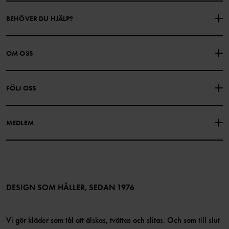
BEHÖVER DU HJÄLP?
KONTAKTA OSS
VANLIGA FRÅGOR
OM OSS
PRESENTKORTSALDO
KÖPVILLKOR
Om Polarn O. Pyret
FÖLJ OSS
INTEGRITETSPOLICY
COOKIEPOLICY
Vår historia
Facebook
Hitta våra butiker
MEDLEM
Instagram
Jobb
Medlemsförmåner
TikTok
Press
Medlemsvillkor
LinkedIn
Tillgänglighet för webbinnehåll
Bli medlem
DESIGN SOM HÅLLER, SEDAN 1976
Vi gör kläder som tål att älskas, tvättas och slitas. Och som till slut