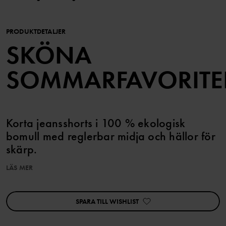
PRODUKTDETALJER
SKÖNA
SOMMARFAVORITE
Korta jeansshorts i 100 % ekologisk
bomull med reglerbar midja och hällor för
skärp.
LÄS MER
Shortsen har uppvikt benslut. Gylfen stängs med tryckknapp och
dragkedja.
SPARA TILL WISHLIST
Egenskaper:
• Reglerbar midja med knapphålsresår