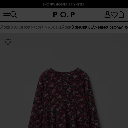
SHOPPA HÖSTENS NYHETER!
LÄDER
JULSHOP
FESTFINA JULKLÄDER
SNURRKLÄNNING BLOMMIG