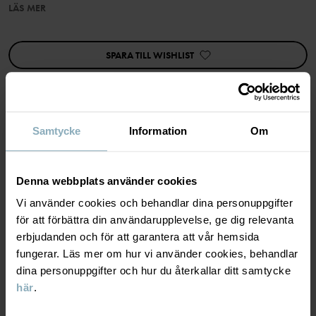
LÄS MER
I storlek 86-92 är klänningen högre skuren i midjan och har en
rynkad kjoldel.
Plagget går att syskonmatcha!
SPARA TILL WISHLIST
Egenskaper:
• Knappar bak i ryggen
• Extra vidd i kjolen
Artikelnummer
:
60603112
Samtycke
Information
Om
MATERIAL & SKÖTSELRÅD
Tillverkningsland
:
Kina
Fabrik
:
Shunde Gain Rich Garment Co Ltd
Denna webbplats använder cookies
HÅLLBARHET
Material
Läs mer
Vi använder cookies och behandlar dina personuppgifter
för att förbättra din användarupplevelse, ge dig relevanta
LEVERANS & RETUR
erbjudanden och för att garantera att vår hemsida
95% Cotton Organic
5% Elastane
fungerar. Läs mer om hur vi använder cookies, behandlar
dina personuppgifter och hur du återkallar ditt samtycke
Leverans & retur
här
.
Skötselråd