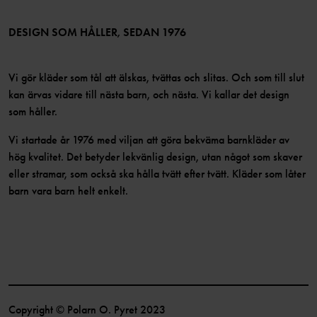
Medlemsvillkor
LinkedIn
Tillgänglighet för webbinnehåll
Bli medlem
DESIGN SOM HÅLLER, SEDAN 1976
Vi gör kläder som tål att älskas, tvättas och slitas. Och som till slut
kan ärvas vidare till nästa barn, och nästa. Vi kallar det design
som håller.
Vi startade år 1976 med viljan att göra bekväma barnkläder av
hög kvalitet. Det betyder lekvänlig design, utan något som skaver
eller stramar, som också ska hålla tvätt efter tvätt. Kläder som låter
barn vara barn helt enkelt.
Copyright © Polarn O. Pyret 2023