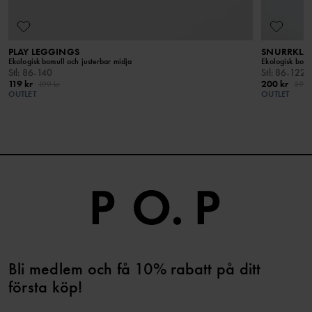
PLAY LEGGINGS
SNURRKLÄ
Ekologisk bomull och justerbar midja
Ekologisk bomul
Stl
:
86-140
Stl
:
86-122
119 kr
200 kr
199 kr
399 
OUTLET
OUTLET
Bli medlem och få 10% rabatt på ditt
första köp!