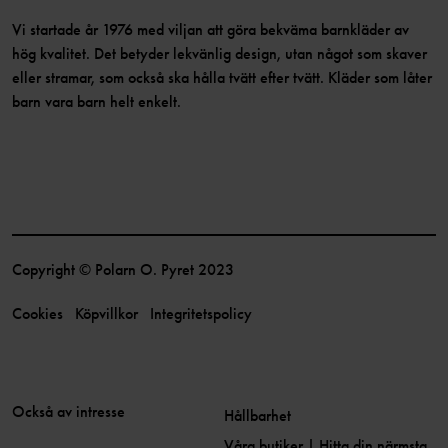
Vi startade år 1976 med viljan att göra bekväma barnkläder av
hög kvalitet. Det betyder lekvänlig design, utan något som skaver
eller stramar, som också ska hålla tvätt efter tvätt. Kläder som låter
barn vara barn helt enkelt.
Copyright © Polarn O. Pyret 2023
Cookies
Köpvillkor
Integritetspolicy
Också av intresse
Hållbarhet
Våra butiker | Hitta din närmsta