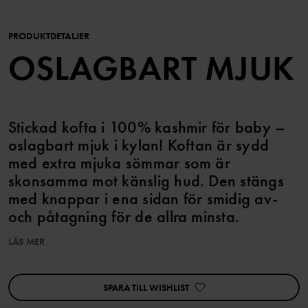
PRODUKTDETALJER
OSLAGBART MJUK
Stickad kofta i 100% kashmir för baby –
oslagbart mjuk i kylan! Koftan är sydd
med extra mjuka sömmar som är
skonsamma mot känslig hud. Den stängs
med knappar i ena sidan för smidig av-
och påtagning för de allra minsta.
LÄS MER
Matcha med tillhörande byxa!
Egenskaper:
SPARA TILL WISHLIST
• Extra mjuka sömmar