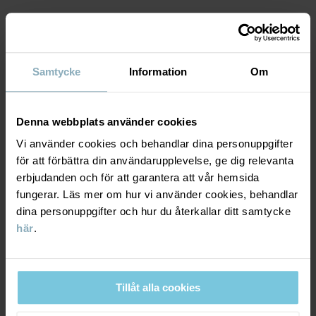
Produktsäkerhet:
KEEP AWAY FROM FIRE
Artikelnummer
:
60603166
MATERIAL & SKÖTSELRÅD
Samtycke
Information
Om
Tillverkningsland
:
Kina
Fabrik
:
Zhangjiagang City Hancheng Dress Co Ltd
LEVERANS & RETUR
Material
Läs mer
Denna webbplats använder cookies
Vi använder cookies och behandlar dina personuppgifter
Leverans & retur
för att förbättra din användarupplevelse, ge dig relevanta
100% Cashmere
erbjudanden och för att garantera att vår hemsida
fungerar. Läs mer om hur vi använder cookies, behandlar
Skötselråd
Leverans
DU KANSKE OCKSÅ GILLAR
dina personuppgifter och hur du återkallar ditt samtycke
här
.
TVÄTT
CASHMERE COLLECTION
Vi erbjuder fri frakt över 699 kr och leveranstiden är 1–4 dagar. I
kassan visas de tillgängliga leveransalternativ baserat på vilket
Handtvätt
postnummer som ordern ska levereras till.
Ej blekning
Tillåt alla cookies
Ej torktumling