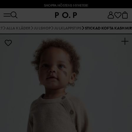
SHOPPA HÖSTENS NYHETER!
RT
ALLA KLÄDER
JULSHOP
JULKLAPPSTIPS
STICKAD KOFTA KASHMI