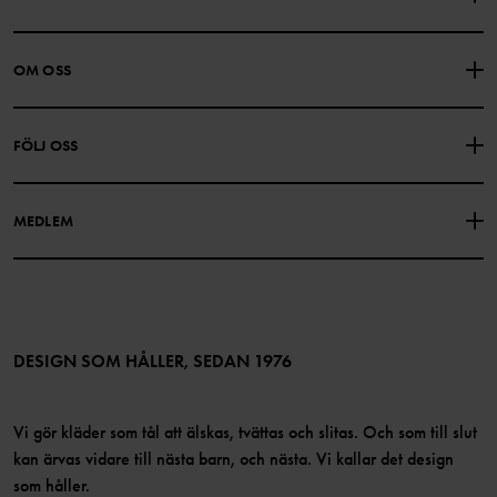
KONTAKTA OSS
VANLIGA FRÅGOR
OM OSS
PRESENTKORTSALDO
KÖPVILLKOR
Om Polarn O. Pyret
FÖLJ OSS
INTEGRITETSPOLICY
COOKIEPOLICY
Vår historia
Facebook
Hitta våra butiker
MEDLEM
Instagram
Jobb
Medlemsförmåner
TikTok
Press
Medlemsvillkor
LinkedIn
Tillgänglighet för webbinnehåll
Bli medlem
DESIGN SOM HÅLLER, SEDAN 1976
Vi gör kläder som tål att älskas, tvättas och slitas. Och som till slut
kan ärvas vidare till nästa barn, och nästa. Vi kallar det design
som håller.