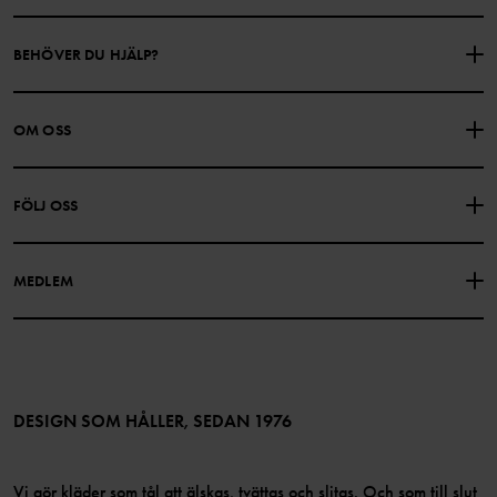
BEHÖVER DU HJÄLP?
KONTAKTA OSS
VANLIGA FRÅGOR
OM OSS
PRESENTKORTSALDO
KÖPVILLKOR
Om Polarn O. Pyret
FÖLJ OSS
INTEGRITETSPOLICY
COOKIEPOLICY
Vår historia
Facebook
Hitta våra butiker
MEDLEM
Instagram
Jobb
Medlemsförmåner
TikTok
Press
Medlemsvillkor
LinkedIn
Tillgänglighet för webbinnehåll
Bli medlem
DESIGN SOM HÅLLER, SEDAN 1976
Vi gör kläder som tål att älskas, tvättas och slitas. Och som till slut