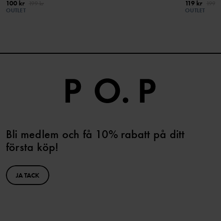
100 kr
119 kr
199 kr
199 k
OUTLET
OUTLET
Bli medlem och få 10% rabatt på ditt
första köp!
JA TACK