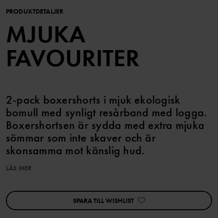
PRODUKTDETALJER
MJUKA
FAVOURITER
2-pack boxershorts i mjuk ekologisk
bomull med synligt resårband med logga.
Boxershortsen är sydda med extra mjuka
sömmar som inte skaver och är
skonsamma mot känslig hud.
LÄS MER
Den här produkten ingår i vårt 3 för 2-erbjudande, som ej kan
kombineras med andra erbjudanden.
SPARA TILL WISHLIST
Egenskaper:
• Extra mjuka, platta sömmar