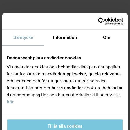
Artikelnummer
:
60603690
Tillverkningsland
:
Bangladesh
MATERIAL & SKÖTSELRÅD
Fabrik
:
Läs mer
Samtycke
Information
Om
HÅLLBARHET
Material
Denna webbplats använder cookies
LEVERANS & RETUR
95% Cotton Organic
Vi använder cookies och behandlar dina personuppgifter
5% Elastane
för att förbättra din användarupplevelse, ge dig relevanta
Leverans & retur
erbjudanden och för att garantera att vår hemsida
Skötselråd
fungerar. Läs mer om hur vi använder cookies, behandlar
dina personuppgifter och hur du återkallar ditt samtycke
Leverans
DU KANSKE OCKSÅ GILLAR
här
.
TVÄTT
60°C maskintvätt varm
Vi erbjuder fri frakt över 699 kr och leveranstiden är 1–4 dagar. I
Ej blekning
kassan visas de tillgängliga leveransalternativ baserat på vilket
Tillåt alla cookies
postnummer som ordern ska levereras till.