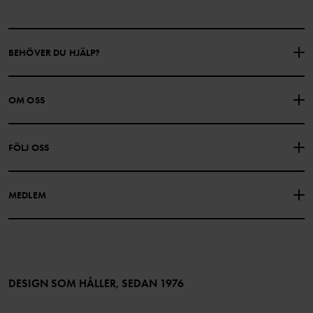
BEHÖVER DU HJÄLP?
KONTAKTA OSS
VANLIGA FRÅGOR
OM OSS
PRESENTKORTSALDO
KÖPVILLKOR
Om Polarn O. Pyret
FÖLJ OSS
INTEGRITETSPOLICY
COOKIEPOLICY
Vår historia
Facebook
Hitta våra butiker
MEDLEM
Instagram
Jobb
Medlemsförmåner
TikTok
Press
Medlemsvillkor
LinkedIn
Tillgänglighet för webbinnehåll
Bli medlem
DESIGN SOM HÅLLER, SEDAN 1976