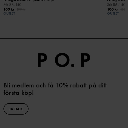
Ekologisk bomull och justerbar midja
Ekologisk bomu
Stl
:
86-140
Stl
:
86-140
100 kr
100 kr
199 kr
199 k
OUTLET
OUTLET
Bli medlem och få 10% rabatt på ditt
första köp!
JA TACK