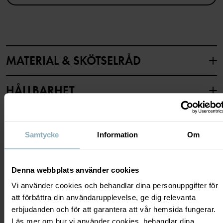
Artikelnummer
:
60603648
Tillverkningsland
:
Bangladesh
Fabrik
:
Läs mer
MATERIAL & SKÖTSELRÅD
HÅLLBARHET
Material
LEVERANS & RETUR
95% Cotton Organic
5% Elastane
Samtycke
Information
Om
Leverans & retur
Skötselråd
Denna webbplats använder cookies
Vi använder cookies och behandlar dina personuppgifter för
Leverans
DU KANSKE OCKSÅ GILLAR
TVÄTT
att förbättra din användarupplevelse, ge dig relevanta
40°C maskintvätt varm
Vi erbjuder fri frakt över 699 kr och leveranstiden är 1–4 dagar. I
erbjudanden och för att garantera att vår hemsida fungerar.
Ej blekning
kassan visas de tillgängliga leveransalternativ baserat på vilket
Läs mer om hur vi använder cookies, behandlar dina