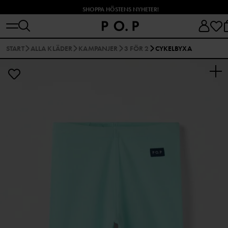
SHOPPA HÖSTENS NYHETER!
START
ALLA KLÄDER
KAMPANJER
3 FÖR 2
CYKELBYXA