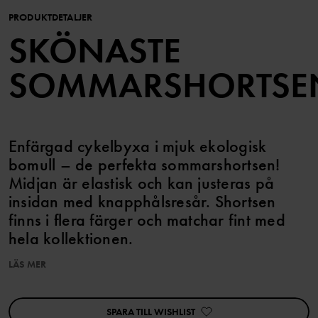
PRODUKTDETALJER
SKÖNASTE
SOMMARSHORTSE
Enfärgad cykelbyxa i mjuk ekologisk
bomull – de perfekta sommarshortsen!
Midjan är elastisk och kan justeras på
insidan med knapphålsresår. Shortsen
finns i flera färger och matchar fint med
hela kollektionen.
LÄS MER
Egenskaper:
• Justerbar midja med knapphålsresår
SPARA TILL WISHLIST