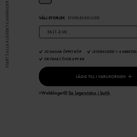
KAMPANJER
VÄLJ STORLEK
STORLEKSGUIDE
ALLA KLÄDER
56 (1-2 M)
30 DAGAR ÖPPET KÖP
LEVERANSTID 1-4 ARBETS
FRI FRAKT ÖVER 699 KR
START
LÄGG TILL I VARUKORGEN
Webblager
Se lagerstatus i butik