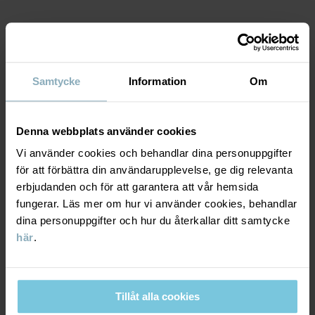
MATERIAL & SKÖTSELRÅD
Samtycke
Information
Om
HÅLLBARHET
Material
LEVERANS & RETUR
Denna webbplats använder cookies
100% Cotton Organic
Vi använder cookies och behandlar dina personuppgifter
för att förbättra din användarupplevelse, ge dig relevanta
Leverans & retur
Skötselråd
erbjudanden och för att garantera att vår hemsida
fungerar. Läs mer om hur vi använder cookies, behandlar
TVÄTT
dina personuppgifter och hur du återkallar ditt samtycke
Leverans
DU KANSKE OCKSÅ GILLAR
här
.
40°C maskintvätt varm
Vi erbjuder fri frakt över 699 kr och leveranstiden är 1–4 dagar. I
Ej blekning
kassan visas de tillgängliga leveransalternativ baserat på vilket
Ej torktumling
postnummer som ordern ska levereras till.
Tillåt alla cookies
Strykning medeltemperatur