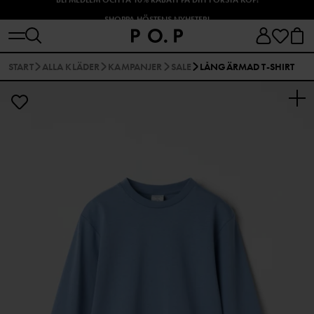
SHOPPA HÖSTENS NYHETER!
START
ALLA KLÄDER
KAMPANJER
SALE
LÅNGÄRMAD T-SHIRT