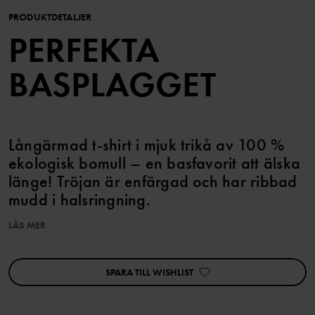
PRODUKTDETALJER
PERFEKTA
BASPLAGGET
Långärmad t-shirt i mjuk trikå av 100 %
ekologisk bomull – en basfavorit att älska
länge! Tröjan är enfärgad och har ribbad
mudd i halsringning.
LÄS MER
Artikelnummer
:
60603310
Tillverkningsland
:
Bangladesh
Fabrik
:
SPARA TILL WISHLIST
Läs mer