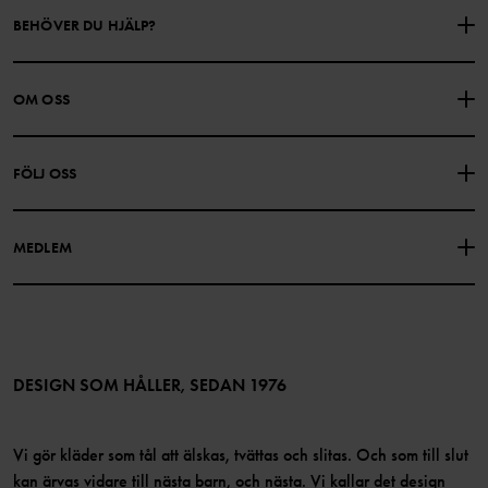
BEHÖVER DU HJÄLP?
KONTAKTA OSS
VANLIGA FRÅGOR
OM OSS
PRESENTKORTSALDO
KÖPVILLKOR
Om Polarn O. Pyret
FÖLJ OSS
INTEGRITETSPOLICY
COOKIEPOLICY
Vår historia
Facebook
Hitta våra butiker
MEDLEM
Instagram
Jobb
Medlemsförmåner
TikTok
Press
Medlemsvillkor
LinkedIn
Tillgänglighet för webbinnehåll
Bli medlem
DESIGN SOM HÅLLER, SEDAN 1976
Vi gör kläder som tål att älskas, tvättas och slitas. Och som till slut
kan ärvas vidare till nästa barn, och nästa. Vi kallar det design