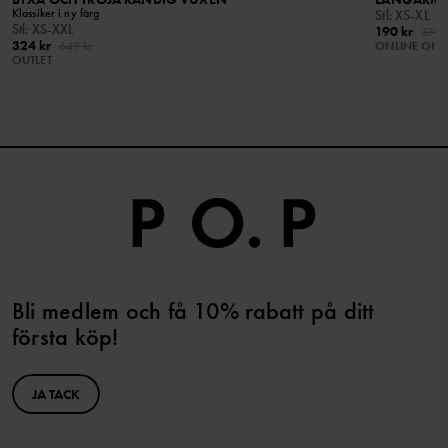
Klassiker i ny färg
Stl
:
XS-XL
Stl
:
XS-XXL
190 kr
379 k
324 kr
649 kr
ONLINE ONL
OUTLET
Bli medlem och få 10% rabatt på ditt
första köp!
JA TACK