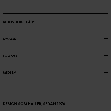
BEHÖVER DU HJÄLP?
KONTAKTA OSS
VANLIGA FRÅGOR
OM OSS
PRESENTKORTSALDO
KÖPVILLKOR
Om Polarn O. Pyret
FÖLJ OSS
INTEGRITETSPOLICY
COOKIEPOLICY
Vår historia
Facebook
Hitta våra butiker
MEDLEM
Instagram
Jobb
Medlemsförmåner
TikTok
Press
Medlemsvillkor
LinkedIn
Tillgänglighet för webbinnehåll
Bli medlem
DESIGN SOM HÅLLER, SEDAN 1976