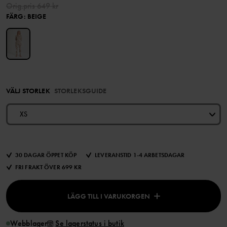
Orig.pris
649 kr
FÄRG
:
BEIGE
VÄLJ STORLEK
STORLEKSGUIDE
XS
30 DAGAR ÖPPET KÖP
LEVERANSTID 1-4 ARBETSDAGAR
FRI FRAKT ÖVER 699 KR
LÄGG TILL I VARUKORGEN
Webblager
Se lagerstatus i butik