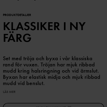
PRODUKTDETALJER
KLASSIKER I NY
FÄRG
Set med tröja och byxa i vår klassiska
rand för vuxen. Tröjan har mjuk ribbad
mudd kring halsringning och vid ärmslut.
Byxan har elastisk midja och mjuk ribbad
mudd vid benslut.
LÄS MER
Storlekarna i våra vuxenkläder går enligt standard, så välj den
storlek du brukar köpa.