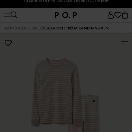
SHOPPA HÖSTENS NYHETER!
START
ALLA KLÄDER
BYXA OCH TRÖJA RANDIG VUXEN