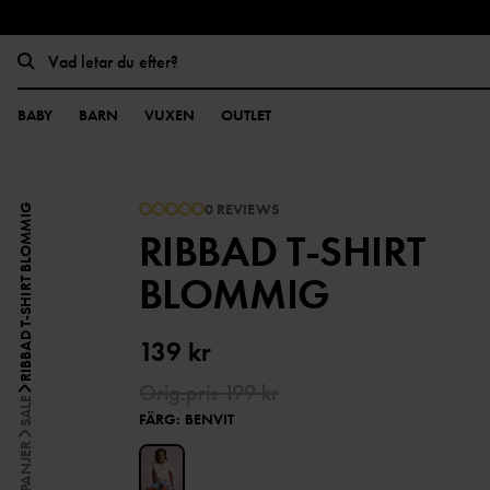
BABY
BARN
VUXEN
OUTLET
0 REVIEWS
RIBBAD T-SHIRT BLOMMIG
RIBBAD T-SHIRT
BLOMMIG
139 kr
Orig.pris
199 kr
SALE
FÄRG
:
BENVIT
KAMPANJER