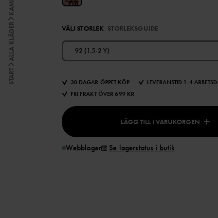
ALLA KLÄDER
VÄLJ STORLEK
STORLEKSGUIDE
92 (1.5-2 Y)
START
30 DAGAR ÖPPET KÖP
LEVERANSTID 1-4 ARBETS
FRI FRAKT ÖVER 699 KR
LÄGG TILL I VARUKORGEN
Webblager
Se lagerstatus i butik