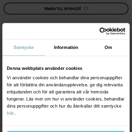
Plagget går att syskonmatcha!
SPARA TILL WISHLIST
Egenskaper:
• Knappar bak i ryggen
• Extra vidd i kjolen
Artikelnummer
:
60603350
MATERIAL & SKÖTSELRÅD
Samtycke
Information
Om
Tillverkningsland
:
Turkiet
Fabrik
:
MTK ŞUBE - TYH ULUSLARARASI TEKSTİL
HÅLLBARHET
Material
Läs mer
Denna webbplats använder cookies
Vi använder cookies och behandlar dina personuppgifter
LEVERANS & RETUR
95% Cotton Organic
för att förbättra din användarupplevelse, ge dig relevanta
5% Elastane
erbjudanden och för att garantera att vår hemsida
fungerar. Läs mer om hur vi använder cookies, behandlar
Leverans & retur
dina personuppgifter och hur du återkallar ditt samtycke
Skötselråd
här
.
Leverans
DU KANSKE OCKSÅ GILLAR
TVÄTT