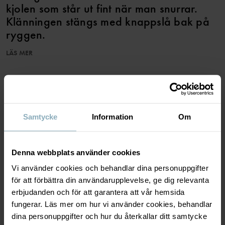
kjolen som står ut fint när man snurrar.
Klänningen stängs med knappslå bak på
ryggen.
LÄS MER
I storlek 86-92 är klänningen högre skuren i midjan och har en
rynkad kjoldel.
Plagget går att syskonmatcha!
SPARA TILL WISHLIST
Egenskaper:
• Knappar bak i ryggen
• Extra vidd i kjolen
Samtycke
Information
Om
Artikelnummer
:
60603486
MATERIAL & SKÖTSELRÅD
Denna webbplats använder cookies
Tillverkningsland
:
Bangladesh
Vi använder cookies och behandlar dina personuppgifter
Fabrik
:
HÅLLBARHET
för att förbättra din användarupplevelse, ge dig relevanta
Material
Läs mer
erbjudanden och för att garantera att vår hemsida
fungerar. Läs mer om hur vi använder cookies, behandlar
LEVERANS & RETUR
48% Cotton
dina personuppgifter och hur du återkallar ditt samtycke