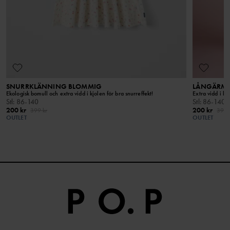
har därför en mindre inverkan på vår planet och på
LÄS MER
skogsbruk. 
människorna som jobbar på odlingarna.
kretsproces
ett varumär
SNURRKLÄNNING BLOMMIG
LÅNGÄRMA
Ekologisk bomull och extra vidd i kjolen för bra snurreffekt!
Extra vidd i kj
Stl
:
86-140
Stl
:
86-140
200 kr
200 kr
399 kr
399 
OUTLET
OUTLET