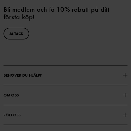
Bli medlem och få 10% rabatt på ditt
första köp!
JA TACK
BEHÖVER DU HJÄLP?
KONTAKTA OSS
VANLIGA FRÅGOR
OM OSS
PRESENTKORTSALDO
KÖPVILLKOR
Om Polarn O. Pyret
FÖLJ OSS
INTEGRITETSPOLICY
COOKIEPOLICY
Vår historia
Facebook
Hitta våra butiker