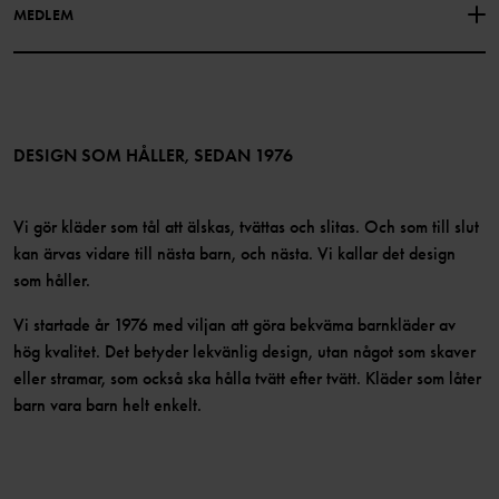
MEDLEM
Instagram
Jobb
Medlemsförmåner
TikTok
Press
Medlemsvillkor
LinkedIn
Tillgänglighet för webbinnehåll
Bli medlem
DESIGN SOM HÅLLER, SEDAN 1976
Vi gör kläder som tål att älskas, tvättas och slitas. Och som till slut
kan ärvas vidare till nästa barn, och nästa. Vi kallar det design
som håller.
Vi startade år 1976 med viljan att göra bekväma barnkläder av
hög kvalitet. Det betyder lekvänlig design, utan något som skaver
eller stramar, som också ska hålla tvätt efter tvätt. Kläder som låter
barn vara barn helt enkelt.