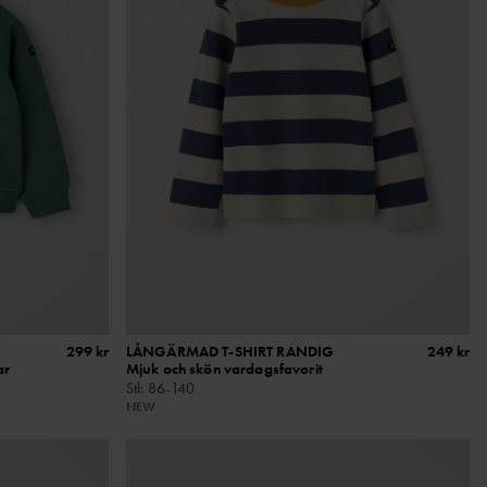
299 kr
LÅNGÄRMAD T-SHIRT RANDIG
249 kr
ar
Mjuk och skön vardagsfavorit
Stl
:
86-140
NEW