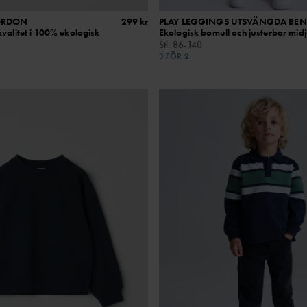
ORDON
299 kr
PLAY LEGGINGS UTSVÄNGDA BEN
valitet i 100% ekologisk
Ekologisk bomull och justerbar mid
Stl
:
86-140
3 FÖR 2