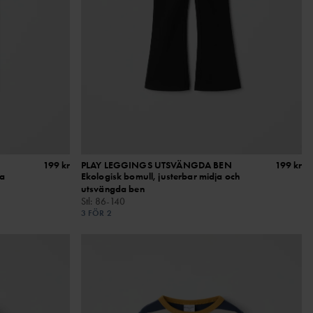
199 kr
PLAY LEGGINGS UTSVÄNGDA BEN
199 kr
ja
Ekologisk bomull, justerbar midja och
utsvängda ben
Stl
:
86-140
3 FÖR 2