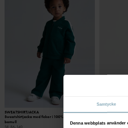
Samtycke
SWEATSHIRTJACKA
399 kr
PLAY LEGGINGS
Sweatshirtjacka med fickor i 100% ekologisk
Ekologisk bomull
bomull
Stl
:
86-140
Denna webbplats använder 
Stl
:
86-140
3 FÖR 2