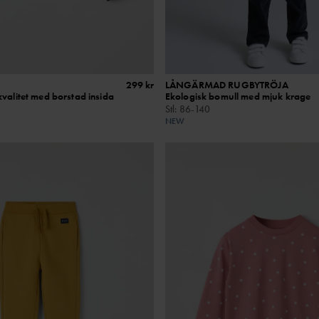
299 kr
LÅNGÄRMAD RUGBYTRÖJA
valitet med borstad insida
Ekologisk bomull med mjuk krage
Stl
:
86-140
NEW