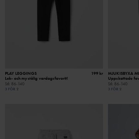
PLAY LEGGINGS
199 kr
MJUKISBYXA M
Lek- och mystålig vardagsfavorit!
Uppskattade fav
Stl
:
86-140
Stl
:
86-140
3 FÖR 2
3 FÖR 2