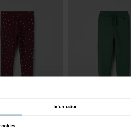
Information
 PRICKIGA
199 kr
MJUKISBYXA MED FICKOR
 och justerbar midja
Mjuk och skön sweatshirtkvalitet m
borstad insida
cookies
Stl
:
86-140