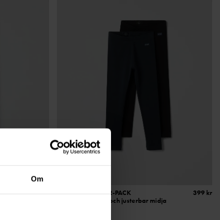
Om
299 kr
PLAY LEGGINGS 2-PACK
399 kr
ed
Ekologisk bomull och justerbar midja
Stl
:
86-140
3 FÖR 2