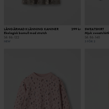
LÅNGÄRMAD KLÄNNING KANINER
299 kr
SWEATSHIRT
Ekologisk bomull med stretch
Mjuk sweatshirtk
Stl
:
86-122
Stl
:
86-140
NEW
3 FÖR 2