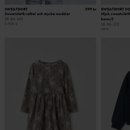
SWEATSHIRT
299 kr
SWEATSHIRT F
Sweatshirtkvalitet och mjuka muddar
Mjuk sweatshirtk
Stl
:
86-140
bomull
3 FÖR 2
Stl
:
86-122
NEW