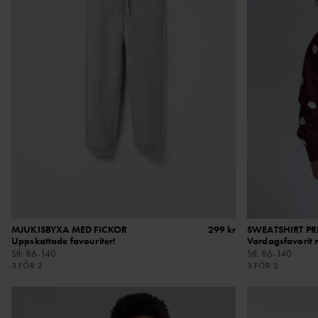
MJUKISBYXA MED FICKOR
299 kr
SWEATSHIRT PR
Uppskattade favouriter!
Vardagsfavorit
Stl
:
86-140
Stl
:
86-140
3 FÖR 2
3 FÖR 2