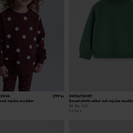
ICKIG
299 kr
SWEATSHIRT
 med mjuka muddar
Sweatshirtkvalitet och mjuka mudd
Stl
:
86-140
3 FÖR 2