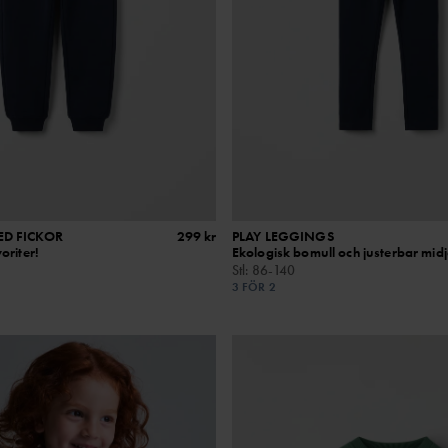
ED FICKOR
299 kr
PLAY LEGGINGS
oriter!
Ekologisk bomull och justerbar mid
Stl
:
86-140
3 FÖR 2