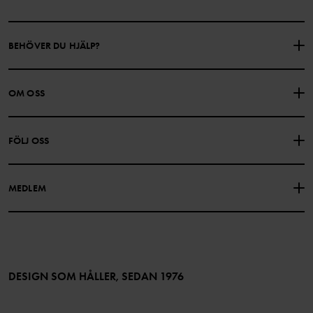
BEHÖVER DU HJÄLP?
KONTAKTA OSS
VANLIGA FRÅGOR
OM OSS
PRESENTKORTSALDO
KÖPVILLKOR
Om Polarn O. Pyret
FÖLJ OSS
INTEGRITETSPOLICY
COOKIEPOLICY
Vår historia
Facebook
Hitta våra butiker
MEDLEM
Instagram
Jobb
Medlemsförmåner
TikTok
Press
Medlemsvillkor
LinkedIn
Tillgänglighet för webbinnehåll
Bli medlem
DESIGN SOM HÅLLER, SEDAN 1976