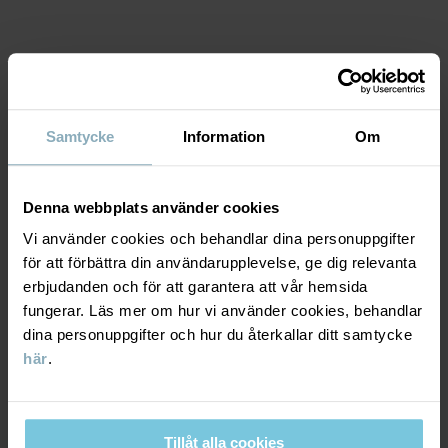
• YKK-tryckknappar
• Tryckknapparna i grenen underlättar kläd- och blöjbyten.
MATERIAL & SKÖTSELRÅD
Artikelnummer
:
60603826
Samtycke
Information
Om
Tillverkningsland
:
Kina
HÅLLBARHET
Material
Fabrik
:
Shunde Gain Rich Garment Co Ltd
Läs mer
Denna webbplats använder cookies
LEVERANS & RETUR
100% Cotton Organic
Vi använder cookies och behandlar dina personuppgifter
för att förbättra din användarupplevelse, ge dig relevanta
erbjudanden och för att garantera att vår hemsida
Leverans & retur
Skötselråd
fungerar. Läs mer om hur vi använder cookies, behandlar
dina personuppgifter och hur du återkallar ditt samtycke
TVÄTT
här
.
Leverans
DU KANSKE OCKSÅ GILLAR
60°C maskintvätt varm
SEASONAL STRIPE
SEASONAL 
Vi erbjuder fri frakt över 699 kr och leveranstiden är 1–4 dagar. I
Ej blekning
kassan visas de tillgängliga leveransalternativ baserat på vilket
Tillåt alla cookies
Ej torktumling