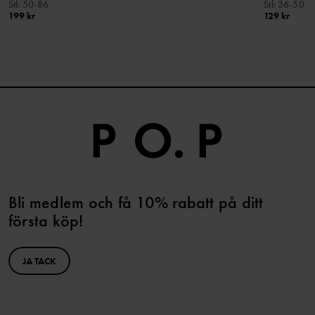
Stl
:
50-86
Stl
:
36-50
199 kr
129 kr
Bli medlem och få 10% rabatt på ditt
första köp!
JA TACK