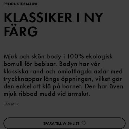
PRODUKTDETALJER
KLASSIKER I NY
FÄRG
Mjuk och skön body i 100% ekologisk
bomull för bebisar. Bodyn har vår
klassiska rand och omlottlagda axlar med
tryckknappar längs öppningen, vilket gör
den enkel att klä på barnet. Den har även
mjuk ribbad mudd vid ärmslut.
LÄS MER
Omlott upp till storlek 68.
Egenskaper:
SPARA TILL WISHLIST
• Omlottlagda axlar
• Extra mjuka, platta sömmar