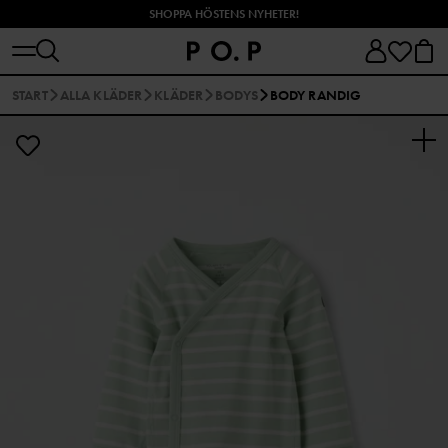
SHOPPA HÖSTENS NYHETER!
START
ALLA KLÄDER
KLÄDER
BODYS
BODY RANDIG