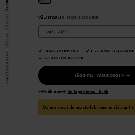
BODYS
VÄLJ STORLEK
STORLEKSGUIDE
KLÄDER
56 (1-2 M)
ALLA KLÄDER
30 DAGAR ÖPPET KÖP
LEVERANSTID 1-4 ARBETS
FRI FRAKT ÖVER 699 KR
LÄGG TILL I VARUKORGEN
START
Webblager
Se lagerstatus i butik
Denna vara i denna storlek kommer skickas från