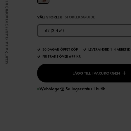
KLÄDER
VÄLJ STORLEK
STORLEKSGUIDE
ALLA KLÄDER
62 (2-4 M)
30 DAGAR ÖPPET KÖP
LEVERANSTID 1-4 ARBETS
START
FRI FRAKT ÖVER 699 KR
LÄGG TILL I VARUKORGEN
Webblager
Se lagerstatus i butik