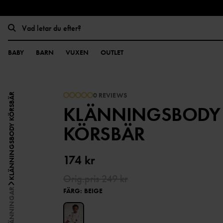
BABY
BARN
VUXEN
OUTLET
0 REVIEWS
KLÄNNINGSBODY KÖRSBÄR
KLÄNNINGSBODY
KÖRSBÄR
174 kr
Orig.pris
249 kr
FÄRG
:
BEIGE
KLÄNNINGAR