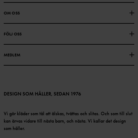
KONTAKTA OSS
VANLIGA FRÅGOR
OM OSS
PRESENTKORTSALDO
KÖPVILLKOR
Om Polarn O. Pyret
FÖLJ OSS
INTEGRITETSPOLICY
COOKIEPOLICY
Vår historia
Facebook
Hitta våra butiker
MEDLEM
Instagram
Jobb
Medlemsförmåner
TikTok
Press
Medlemsvillkor
LinkedIn
Tillgänglighet för webbinnehåll
Bli medlem
DESIGN SOM HÅLLER, SEDAN 1976
Vi gör kläder som tål att älskas, tvättas och slitas. Och som till slut
kan ärvas vidare till nästa barn, och nästa. Vi kallar det design
som håller.