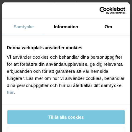
MATERIAL & SKÖTSELRÅD
HÅLLBARHET
Material
Samtycke
Information
Om
LEVERANS & RETUR
100% Cotton Organic
Denna webbplats använder cookies
Vi använder cookies och behandlar dina personuppgifter
Leverans & retur
Skötselråd
för att förbättra din användarupplevelse, ge dig relevanta
erbjudanden och för att garantera att vår hemsida
TVÄTT
fungerar. Läs mer om hur vi använder cookies, behandlar
Leverans
DU KANSKE OCKSÅ GILLAR
dina personuppgifter och hur du återkallar ditt samtycke
60°C maskintvätt varm
här
.
Vi erbjuder fri frakt över 699 kr och leveranstiden är 1–4 dagar. I
Ej blekning
kassan visas de tillgängliga leveransalternativ baserat på vilket
Ej torktumling
postnummer som ordern ska levereras till.
Strykning hög temperatur
Tillåt alla cookies
Ej kemtvätt