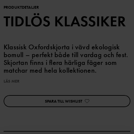
PRODUKTDETALJER
TIDLÖS KLASSIKER
Klassisk Oxfordskjorta i vävd ekologisk
bomull – perfekt både till vardag och fest.
Skjortan finns i flera härliga fäger som
matchar med hela kollektionen.
LÄS MER
Plagget går att syskonmatcha!
SPARA TILL WISHLIST
Artikelnummer
:
60602996
Tillverkningsland
:
Indien
Fabrik
:
Fareast Fashions Gear
Läs mer