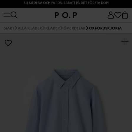
SHOPPA HÖSTENS NYHETER!
START
ALLA KLÄDER
KLÄDER
ÖVERDELAR
OXFORDSKJORTA