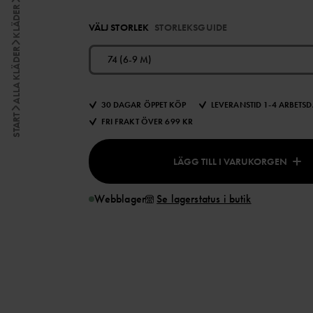
KLÄDER
VÄLJ STORLEK
STORLEKSGUIDE
ALLA KLÄDER
74 (6-9 M)
30 DAGAR ÖPPET KÖP
LEVERANSTID 1-4 ARBETS
START
FRI FRAKT ÖVER 699 KR
LÄGG TILL I VARUKORGEN
Webblager
Se lagerstatus i butik