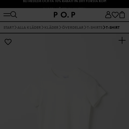
SHOPPA HÖSTENS NYHETER!
START
ALLA KLÄDER
KLÄDER
ÖVERDELAR
T-SHIRTS
T-SHIRT