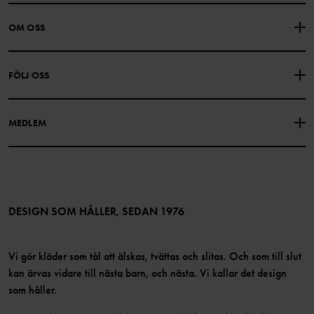
KONTAKTA OSS
VANLIGA FRÅGOR
OM OSS
PRESENTKORTSALDO
KÖPVILLKOR
Om Polarn O. Pyret
FÖLJ OSS
INTEGRITETSPOLICY
COOKIEPOLICY
Vår historia
Facebook
Hitta våra butiker
MEDLEM
Instagram
Jobb
Medlemsförmåner
TikTok
Press
Medlemsvillkor
LinkedIn
Tillgänglighet för webbinnehåll
Bli medlem
DESIGN SOM HÅLLER, SEDAN 1976
Vi gör kläder som tål att älskas, tvättas och slitas. Och som till slut
kan ärvas vidare till nästa barn, och nästa. Vi kallar det design
som håller.