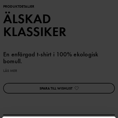
PRODUKTDETALJER
ÄLSKAD
KLASSIKER
En enfärgad t-shirt i 100% ekologisk
bomull.
LÄS MER
Storlekarna 74-92 har tryckknappar på ena axeln för att
underlätta klädbyten.
• Extra mjuka sömmar
SPARA TILL WISHLIST
• YKK Tryckknappar
Artikelnummer
:
60425108
Tillverkningsland
:
Bangladesh