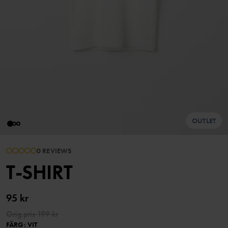
OUTLET
0 REVIEWS
T-SHIRT
95 kr
Orig.pris
199 kr
FÄRG
:
VIT