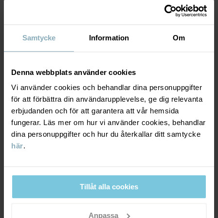
Fabrik
:
MATERIAL & SKÖTSELRÅD
Läs mer
HÅLLBARHET
Skötselråd
Samtycke
Information
Om
TVÄTT
LEVERANS & RETUR
Denna webbplats använder cookies
60°C maskintvätt varm
Vi använder cookies och behandlar dina personuppgifter
Ej blekning
Leverans & retur
för att förbättra din användarupplevelse, ge dig relevanta
Torktumling på medelhög värme
erbjudanden och för att garantera att vår hemsida
fungerar. Läs mer om hur vi använder cookies, behandlar
Strykning medeltemperatur
Leverans
DU KANSKE OCKSÅ GILLAR
dina personuppgifter och hur du återkallar ditt samtycke
Ej kemtvätt
här
.
Vi erbjuder fri frakt över 699 kr och leveranstiden är 1–4 dagar. I
kassan visas de tillgängliga leveransalternativ baserat på vilket
RÅD
postnummer som ordern ska levereras till.
I vår tvättguide hittar du information om hur du tvättar och tar
Tillåt alla cookies
hand om dina plagg på bästa sätt.
Anpassa
LÄS MER