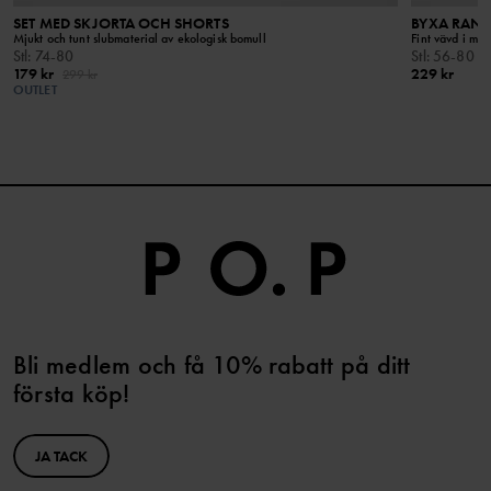
SET MED SKJORTA OCH SHORTS
BYXA RAN
Mjukt och tunt slubmaterial av ekologisk bomull
Fint vävd i mju
Stl
:
74-80
Stl
:
56-80
179 kr
229 kr
299 kr
OUTLET
Bli medlem och få 10% rabatt på ditt
första köp!
JA TACK