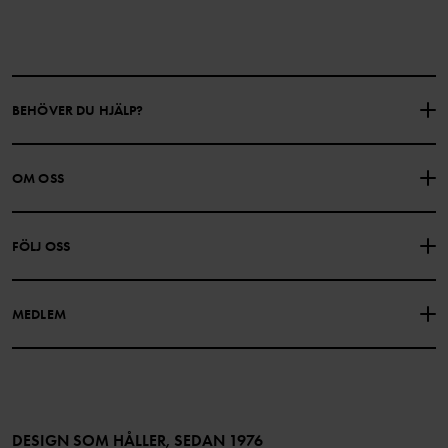
BEHÖVER DU HJÄLP?
KONTAKTA OSS
VANLIGA FRÅGOR
OM OSS
PRESENTKORTSALDO
KÖPVILLKOR
Om Polarn O. Pyret
FÖLJ OSS
INTEGRITETSPOLICY
COOKIEPOLICY
Vår historia
Facebook
Hitta våra butiker
MEDLEM
Instagram
Jobb
Medlemsförmåner
TikTok
Press
Medlemsvillkor
LinkedIn
Tillgänglighet för webbinnehåll
Bli medlem
DESIGN SOM HÅLLER, SEDAN 1976