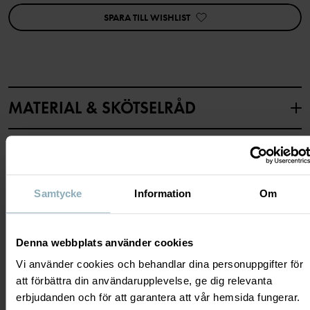
Egenskaper:
SPARA TILL WISHLIST
• YKK-tryckknappar
Artikelnummer
:
60603661
Tillverkningsland
:
Bangladesh
Fabrik
:
MATERIAL & SKÖTSELRÅD
Läs mer
HÅLLBARHET
Material
LEVERANS & RETUR
Samtycke
Information
Om
100% Cotton Organic
Leverans & retur
Skötselråd
Denna webbplats använder cookies
Vi använder cookies och behandlar dina personuppgifter för
TVÄTT
att förbättra din användarupplevelse, ge dig relevanta
Leverans
DU KANSKE OCKSÅ GILLAR
60°C maskintvätt varm
erbjudanden och för att garantera att vår hemsida fungerar.