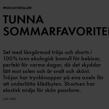
PRODUKTDETALJER
TUNNA
SOMMARFAVORITE
Set med långärmad tröja och shorts i
100% tunn ekologisk bomull för bebisar,
perfekt för varma dagar, då det skyddar
lätt mot solen och är svalt och skönt.
Tröjan har tryckknappar på ena axeln för
att underlätta klädbyten. Shortsen har
elastisk midja för skön passform.
LÄS MER
Plagget går att syskonmatcha!