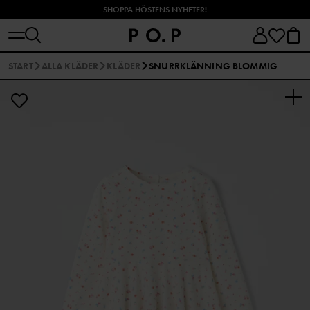
SHOPPA HÖSTENS NYHETER!
START
ALLA KLÄDER
KLÄDER
SNURRKLÄNNING BLOMMIG