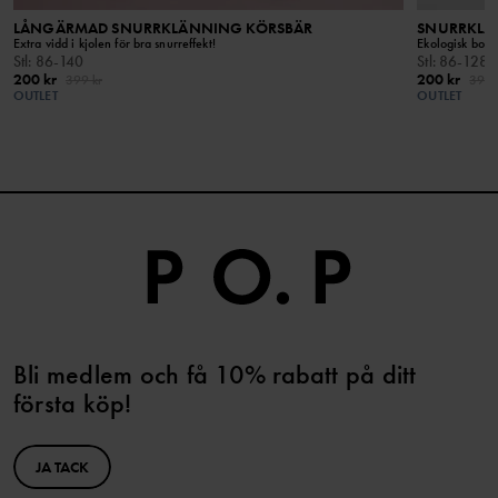
LÅNGÄRMAD SNURRKLÄNNING KÖRSBÄR
SNURRKLÄ
Extra vidd i kjolen för bra snurreffekt!
Ekologisk bomul
Stl
:
86-140
Stl
:
86-128
200 kr
200 kr
399 kr
399 
OUTLET
OUTLET
Bli medlem och få 10% rabatt på ditt
första köp!
JA TACK