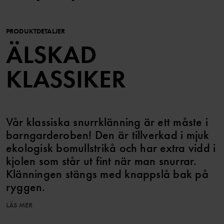
PRODUKTDETALJER
ÄLSKAD
KLASSIKER
Vår klassiska snurrklänning är ett måste i
barngarderoben! Den är tillverkad i mjuk
ekologisk bomullstrikå och har extra vidd i
kjolen som står ut fint när man snurrar.
Klänningen stängs med knappslå bak på
ryggen.
LÄS MER
I storlek 86-92 är klänningen högre skuren i midjan och har en
rynkad kjoldel.