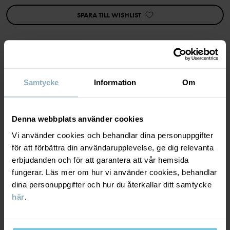
Plagget går att syskonmatcha!
SPARA TILL WISHLIST
Egenskaper:
• Knappar bak i ryggen
• Extra vidd i kjolen
Artikelnummer
:
60603350
MATERIAL & SKÖTSELRÅD
Samtycke
Information
Om
Tillverkningsland
:
Turkiet
Fabrik
:
MTK ŞUBE - TYH ULUSLARARASI TEKSTİL
HÅLLBARHET
Material
Läs mer
Denna webbplats använder cookies
Vi använder cookies och behandlar dina personuppgifter
LEVERANS & RETUR
95% Cotton Organic
för att förbättra din användarupplevelse, ge dig relevanta
5% Elastane
erbjudanden och för att garantera att vår hemsida
fungerar. Läs mer om hur vi använder cookies, behandlar
Leverans & retur
dina personuppgifter och hur du återkallar ditt samtycke
Skötselråd
här
.
Leverans
DU KANSKE OCKSÅ GILLAR
TVÄTT