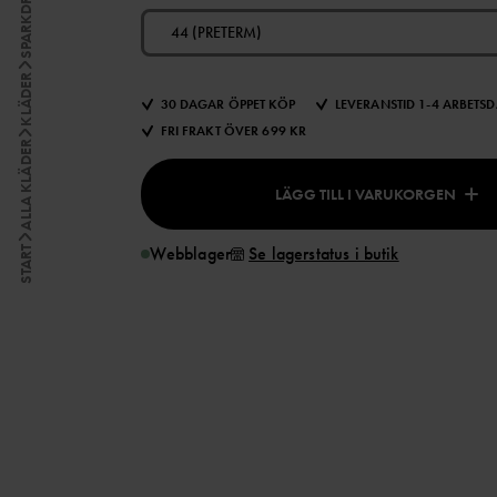
44 (PRETERM)
KLÄDER
30 DAGAR ÖPPET KÖP
LEVERANSTID 1-4 ARBETS
FRI FRAKT ÖVER 699 KR
ALLA KLÄDER
LÄGG TILL I VARUKORGEN
Webblager
Se lagerstatus i butik
START