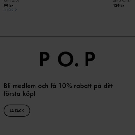
Stl
:
10-21
Stl
:
36-50
99 kr
129 kr
3 FÖR 2
Bli medlem och få 10% rabatt på ditt
första köp!
JA TACK