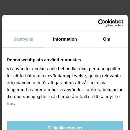
Artikelnummer
:
60603365
Tillverkningsland
:
Bangladesh
Fabrik
:
MATERIAL & SKÖTSELRÅD
Läs mer
Samtycke
Information
Om
HÅLLBARHET
Material
Denna webbplats använder cookies
LEVERANS & RETUR
95% Cotton Organic
Vi använder cookies och behandlar dina personuppgifter
5% Elastane
för att förbättra din användarupplevelse, ge dig relevanta
erbjudanden och för att garantera att vår hemsida
Leverans & retur
fungerar. Läs mer om hur vi använder cookies, behandlar
Skötselråd
dina personuppgifter och hur du återkallar ditt samtycke
här
.
Leverans
DU KANSKE OCKSÅ GILLAR
TVÄTT
60°C maskintvätt varm
SEASONAL 
Vi erbjuder fri frakt över 699 kr och leveranstiden är 1–4 dagar. I
Ej blekning
kassan visas de tillgängliga leveransalternativ baserat på vilket
Tillåt alla cookies