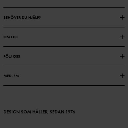
BEHÖVER DU HJÄLP?
KONTAKTA OSS
VANLIGA FRÅGOR
OM OSS
PRESENTKORTSALDO
KÖPVILLKOR
Om Polarn O. Pyret
FÖLJ OSS
INTEGRITETSPOLICY
COOKIEPOLICY
Vår historia
Facebook
Hitta våra butiker
MEDLEM
Instagram
Jobb
Medlemsförmåner
TikTok
Press
Medlemsvillkor
LinkedIn
Tillgänglighet för webbinnehåll
Bli medlem
DESIGN SOM HÅLLER, SEDAN 1976