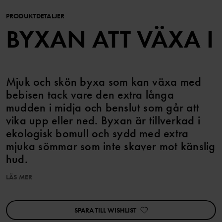
PRODUKTDETALJER
BYXAN ATT VÄXA I
Mjuk och skön byxa som kan växa med
bebisen tack vare den extra långa
mudden i midja och benslut som går att
vika upp eller ned. Byxan är tillverkad i
ekologisk bomull och sydd med extra
mjuka sömmar som inte skaver mot känslig
hud.
LÄS MER
Egenskaper:
• Extra mjuka, platta sömmar
• Extra långa muddar
SPARA TILL WISHLIST
• Bakficka