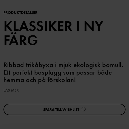
PRODUKTDETALJER
KLASSIKER I NY
FÄRG
Ribbad trikåbyxa i mjuk ekologisk bomull.
Ett perfekt basplagg som passar både
hemma och på förskolan!
LÄS MER
Byxan har vår klassiska rand, och elastisk midja som går att
reglera på insidan med knapphålsresår.
Den har även mjuk ribbad mudd vid bensluten.
SPARA TILL WISHLIST
Egenskaper:
• Reglerbar midja med knapphålsresår