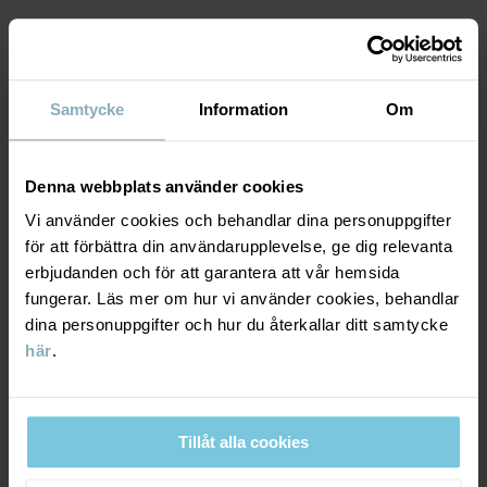
Produktsäkerhet:
KEEP AWAY FROM FIRE
MATERIAL & SKÖTSELRÅD
Artikelnummer
:
60601562
Samtycke
Information
Om
Tillverkningsland
:
Kina
HÅLLBARHET
Material
Fabrik
:
Shunde Gain Rich Garment Co Ltd
Läs mer
Denna webbplats använder cookies
LEVERANS & RETUR
100% Cotton Organic
Vi använder cookies och behandlar dina personuppgifter
för att förbättra din användarupplevelse, ge dig relevanta
Leverans & retur
Skötselråd
erbjudanden och för att garantera att vår hemsida
fungerar. Läs mer om hur vi använder cookies, behandlar
dina personuppgifter och hur du återkallar ditt samtycke
TVÄTT
Leverans
DU KANSKE OCKSÅ GILLAR
här
.
60°C maskintvätt varm
Vi erbjuder fri frakt över 699 kr och leveranstiden är 1–4 dagar. I
Ej blekning
kassan visas de tillgängliga leveransalternativ baserat på vilket
Ej torktumling
Tillåt alla cookies
postnummer som ordern ska levereras till.
Strykning medeltemperatur