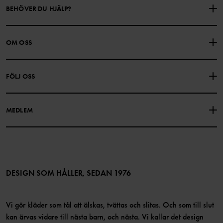
BEHÖVER DU HJÄLP?
KONTAKTA OSS
VANLIGA FRÅGOR
OM OSS
PRESENTKORTSALDO
KÖPVILLKOR
Om Polarn O. Pyret
FÖLJ OSS
INTEGRITETSPOLICY
COOKIEPOLICY
Vår historia
Facebook
Hitta våra butiker
MEDLEM
Instagram
Jobb
Medlemsförmåner
TikTok
Press
Medlemsvillkor
LinkedIn
Tillgänglighet för webbinnehåll
Bli medlem
DESIGN SOM HÅLLER, SEDAN 1976
Vi gör kläder som tål att älskas, tvättas och slitas. Och som till slut
kan ärvas vidare till nästa barn, och nästa. Vi kallar det design