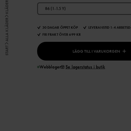
KLÄDER
86 (1-1.5 Y)
ALLA KLÄDER
30 DAGAR ÖPPET KÖP
LEVERANSTID 1-4 ARBETS
FRI FRAKT ÖVER 699 KR
START
LÄGG TILL I VARUKORGEN
Webblager
Se lagerstatus i butik