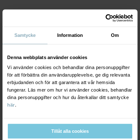
Artikelnummer
:
60603156
MATERIAL & SKÖTSELRÅD
Tillverkningsland
:
Bangladesh
Fabrik
:
Samtycke
Information
Om
Läs mer
HÅLLBARHET
Material
Denna webbplats använder cookies
LEVERANS & RETUR
Vi använder cookies och behandlar dina personuppgifter
95% Cotton Organic
5% Elastane
för att förbättra din användarupplevelse, ge dig relevanta
erbjudanden och för att garantera att vår hemsida
Leverans & retur
fungerar. Läs mer om hur vi använder cookies, behandlar
Skötselråd
dina personuppgifter och hur du återkallar ditt samtycke
här
.
Leverans
DU KANSKE OCKSÅ GILLAR
TVÄTT
40°C maskintvätt varm
Vi erbjuder fri frakt över 699 kr och leveranstiden är 1–4 dagar. I
Ej blekning
kassan visas de tillgängliga leveransalternativ baserat på vilket
Tillåt alla cookies
postnummer som ordern ska levereras till.
Ej torktumling