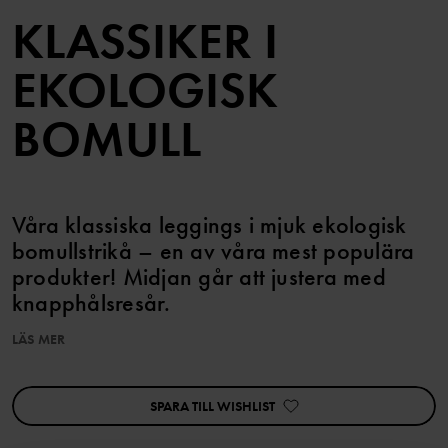
KLASSIKER I
EKOLOGISK
BOMULL
Våra klassiska leggings i mjuk ekologisk
bomullstrikå – en av våra mest populära
produkter! Midjan går att justera med
knapphålsresår.
LÄS MER
Plagget går att syskonmatcha!
Den här produkten ingår i vårt 3 för 2-erbjudande, som ej kan
kombineras med andra erbjudanden.
SPARA TILL WISHLIST
Egenskaper:
• Justerbar midja med knapphålsresår