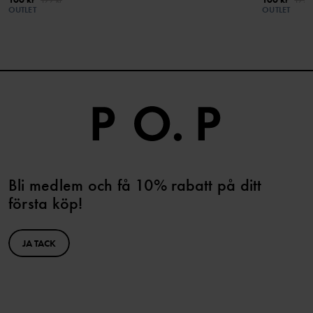
199 kr
199 k
OUTLET
OUTLET
Bli medlem och få 10% rabatt på ditt
första köp!
JA TACK