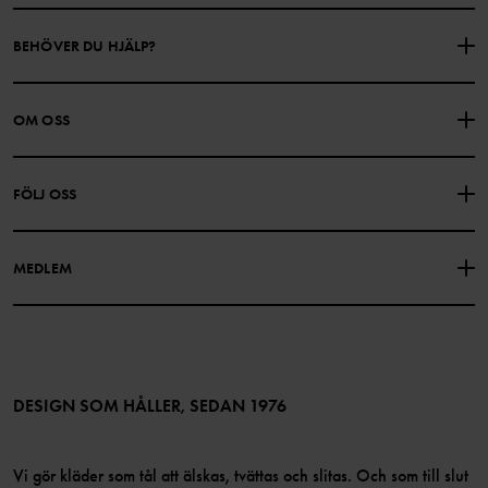
BEHÖVER DU HJÄLP?
KONTAKTA OSS
VANLIGA FRÅGOR
OM OSS
PRESENTKORTSALDO
KÖPVILLKOR
Om Polarn O. Pyret
FÖLJ OSS
INTEGRITETSPOLICY
COOKIEPOLICY
Vår historia
Facebook
Hitta våra butiker
MEDLEM
Instagram
Jobb
Medlemsförmåner
TikTok
Press
Medlemsvillkor
LinkedIn
Tillgänglighet för webbinnehåll
Bli medlem
DESIGN SOM HÅLLER, SEDAN 1976
Vi gör kläder som tål att älskas, tvättas och slitas. Och som till slut