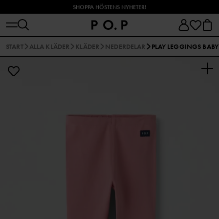
SHOPPA HÖSTENS NYHETER!
START
ALLA KLÄDER
KLÄDER
NEDERDELAR
PLAY LEGGINGS BABY