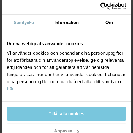
Tillverkningsland
:
Bangladesh
HÅLLBARHET
Material
Fabrik
:
Samtycke
Information
Om
Läs mer
LEVERANS & RETUR
95% Cotton Organic
5% Elastane
Denna webbplats använder cookies
Leverans & retur
Vi använder cookies och behandlar dina personuppgifter
Skötselråd
för att förbättra din användarupplevelse, ge dig relevanta
erbjudanden och för att garantera att vår hemsida
Leverans
DU KANSKE OCKSÅ GILLAR
TVÄTT
fungerar. Läs mer om hur vi använder cookies, behandlar
dina personuppgifter och hur du återkallar ditt samtycke
60°C maskintvätt varm
Vi erbjuder fri frakt över 699 kr och leveranstiden är 1–4 dagar. I
här
.
Ej blekning
kassan visas de tillgängliga leveransalternativ baserat på vilket
postnummer som ordern ska levereras till.
Ej torktumling
Strykning medeltemperatur
Tillåt alla cookies
Ej kemtvätt
Retur
Anpassa