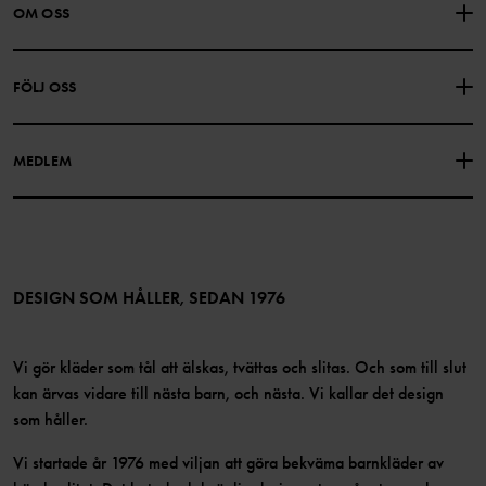
KONTAKTA OSS
VANLIGA FRÅGOR
OM OSS
PRESENTKORTSALDO
KÖPVILLKOR
Om Polarn O. Pyret
FÖLJ OSS
INTEGRITETSPOLICY
COOKIEPOLICY
Vår historia
Facebook
Hitta våra butiker
MEDLEM
Instagram
Jobb
Medlemsförmåner
TikTok
Press
Medlemsvillkor
LinkedIn
Tillgänglighet för webbinnehåll
Bli medlem
DESIGN SOM HÅLLER, SEDAN 1976
Vi gör kläder som tål att älskas, tvättas och slitas. Och som till slut
kan ärvas vidare till nästa barn, och nästa. Vi kallar det design
som håller.
Vi startade år 1976 med viljan att göra bekväma barnkläder av