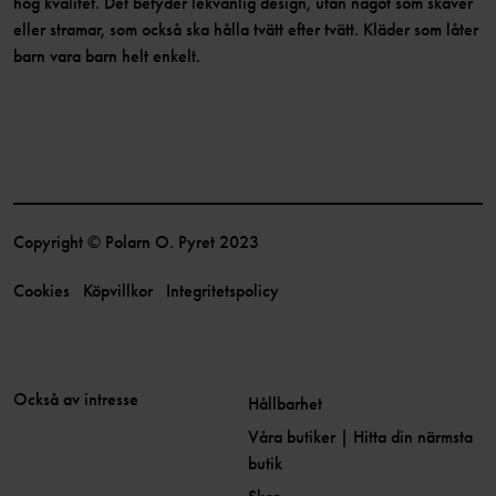
hög kvalitet. Det betyder lekvänlig design, utan något som skaver
eller stramar, som också ska hålla tvätt efter tvätt. Kläder som låter
barn vara barn helt enkelt.
Copyright © Polarn O. Pyret 2023
Cookies
Köpvillkor
Integritetspolicy
Också av intresse
Hållbarhet
Våra butiker | Hitta din närmsta
butik