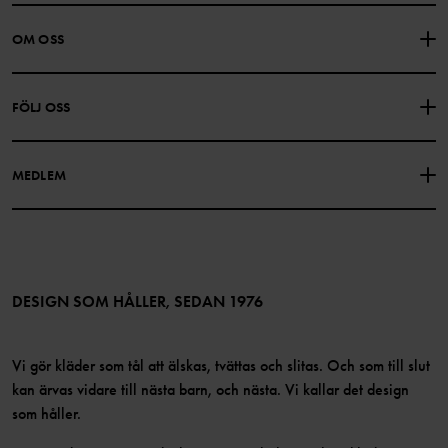
KONTAKTA OSS
VANLIGA FRÅGOR
OM OSS
PRESENTKORTSALDO
KÖPVILLKOR
Om Polarn O. Pyret
FÖLJ OSS
INTEGRITETSPOLICY
COOKIEPOLICY
Vår historia
Facebook
Hitta våra butiker
MEDLEM
Instagram
Jobb
Medlemsförmåner
TikTok
Press
Medlemsvillkor
LinkedIn
Tillgänglighet för webbinnehåll
Bli medlem
DESIGN SOM HÅLLER, SEDAN 1976
Vi gör kläder som tål att älskas, tvättas och slitas. Och som till slut
kan ärvas vidare till nästa barn, och nästa. Vi kallar det design
som håller.