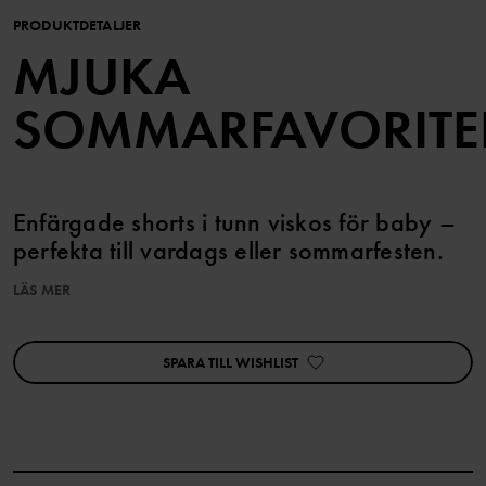
PRODUKTDETALJER
MJUKA
SOMMARFAVORITE
Enfärgade shorts i tunn viskos för baby –
perfekta till vardags eller sommarfesten.
LÄS MER
Shortsen har mjuk elastisk midja och benslut. Midjan är även
försedd med knappar fram.
SPARA TILL WISHLIST
Produktsäkerhet:
KEEP AWAY FROM FIRE
Artikelnummer
:
60601290