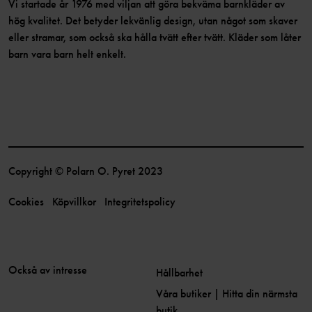
Vi startade år 1976 med viljan att göra bekväma barnkläder av
hög kvalitet. Det betyder lekvänlig design, utan något som skaver
eller stramar, som också ska hålla tvätt efter tvätt. Kläder som låter
barn vara barn helt enkelt.
Copyright © Polarn O. Pyret 2023
Cookies
Köpvillkor
Integritetspolicy
Också av intresse
Hållbarhet
Våra butiker | Hitta din närmsta
butik