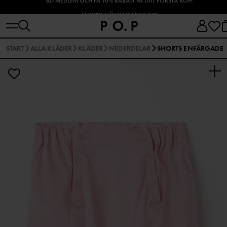
SHOPPA HÖSTENS NYHETER!
START
ALLA KLÄDER
KLÄDER
NEDERDELAR
SHORTS ENFÄRGADE