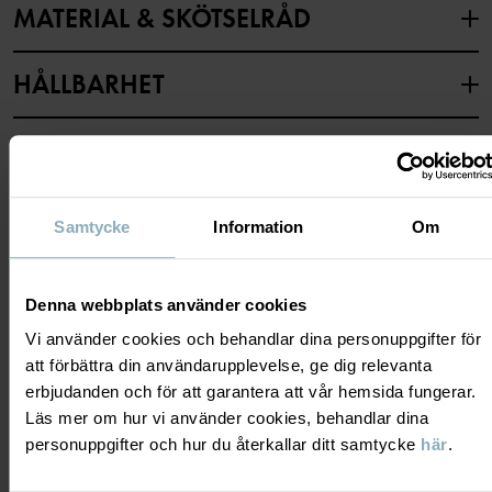
MATERIAL & SKÖTSELRÅD
Tillverkningsland
:
Indien
Fabrik
:
Fareast Fashions Gear
Läs mer
HÅLLBARHET
Material
LEVERANS & RETUR
100% Viscose (LENZING™ ECOVERO™)
Leverans & retur
Skötselråd
Samtycke
Information
Om
TVÄTT
Leverans
DU KANSKE OCKSÅ GILLAR
Denna webbplats använder cookies
30°C skontvätt
Vi använder cookies och behandlar dina personuppgifter för
Vi erbjuder fri frakt över 699 kr och leveranstiden är 1–4 dagar. I
Ej blekning
att förbättra din användarupplevelse, ge dig relevanta
kassan visas de tillgängliga leveransalternativ baserat på vilket
Ej torktumling
erbjudanden och för att garantera att vår hemsida fungerar.
postnummer som ordern ska levereras till.
Läs mer om hur vi använder cookies, behandlar dina
Strykning låg temperatur
personuppgifter och hur du återkallar ditt samtycke
här
.
Ej kemtvätt