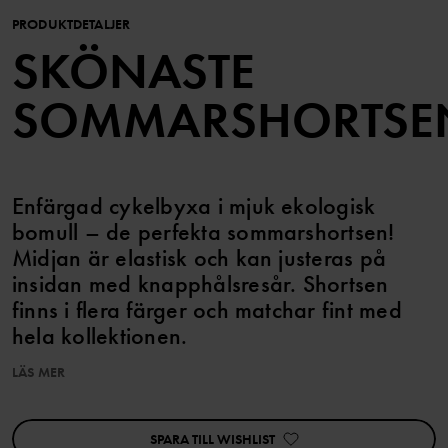
PRODUKTDETALJER
SKÖNASTE
SOMMARSHORTSE
Enfärgad cykelbyxa i mjuk ekologisk
bomull – de perfekta sommarshortsen!
Midjan är elastisk och kan justeras på
insidan med knapphålsresår. Shortsen
finns i flera färger och matchar fint med
hela kollektionen.
LÄS MER
Egenskaper:
• Justerbar midja med knapphålsresår
SPARA TILL WISHLIST