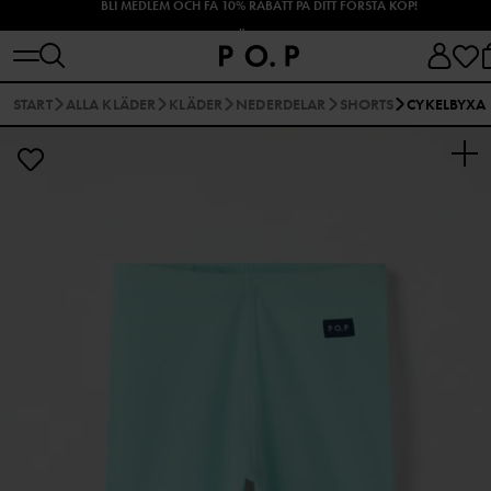
SHOPPA HÖSTENS NYHETER!
START
ALLA KLÄDER
KLÄDER
NEDERDELAR
SHORTS
CYKELBYXA