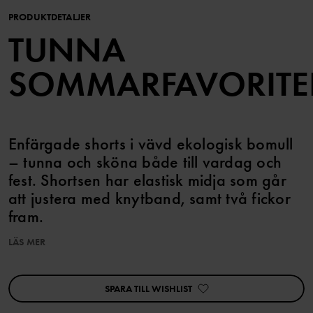
PRODUKTDETALJER
TUNNA
SOMMARFAVORITE
Enfärgade shorts i vävd ekologisk bomull
– tunna och sköna både till vardag och
fest. Shortsen har elastisk midja som går
att justera med knytband, samt två fickor
fram.
LÄS MER
Artikelnummer
:
60602442
Tillverkningsland
:
Bangladesh
Fabrik
:
Babylon Casual Wear Ltd
SPARA TILL WISHLIST
Läs mer