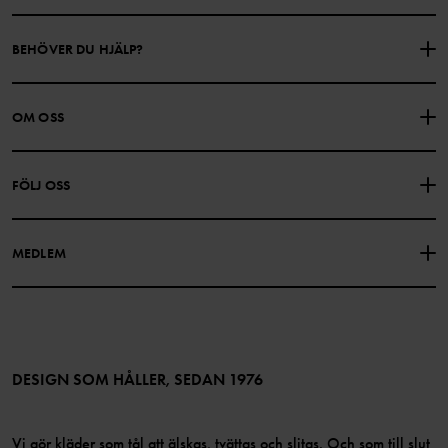
BEHÖVER DU HJÄLP?
KONTAKTA OSS
VANLIGA FRÅGOR
OM OSS
PRESENTKORTSALDO
KÖPVILLKOR
Om Polarn O. Pyret
FÖLJ OSS
INTEGRITETSPOLICY
COOKIEPOLICY
Vår historia
Facebook
Hitta våra butiker
MEDLEM
Instagram
Jobb
Medlemsförmåner
TikTok
Press
Medlemsvillkor
LinkedIn
Tillgänglighet för webbinnehåll
Bli medlem
DESIGN SOM HÅLLER, SEDAN 1976
Vi gör kläder som tål att älskas, tvättas och slitas. Och som till slut