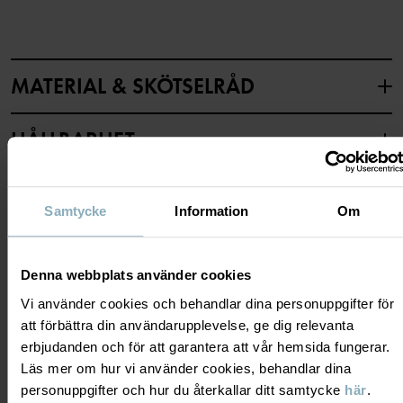
MATERIAL & SKÖTSELRÅD
HÅLLBARHET
Material
LEVERANS & RETUR
100% Cotton Organic
Samtycke
Information
Om
Leverans & retur
Skötselråd
Denna webbplats använder cookies
TVÄTT
Vi använder cookies och behandlar dina personuppgifter för
Leverans
DU KANSKE OCKSÅ GILLAR
att förbättra din användarupplevelse, ge dig relevanta
40°C maskintvätt varm
erbjudanden och för att garantera att vår hemsida fungerar.
PO.P ON 
Vi erbjuder fri frakt över 699 kr och leveranstiden är 1–4 dagar. I
Ej blekning
Läs mer om hur vi använder cookies, behandlar dina
kassan visas de tillgängliga leveransalternativ baserat på vilket
Ej torktumling
personuppgifter och hur du återkallar ditt samtycke
här
.
postnummer som ordern ska levereras till.