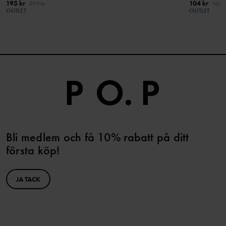
195 kr
104 kr
279 kr
149 k
OUTLET
OUTLET
Bli medlem och få 10% rabatt på ditt
första köp!
JA TACK