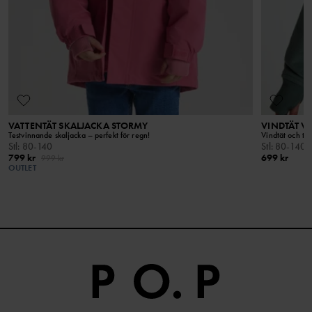
VATTENTÄT SKALJACKA STORMY
VINDTÄT V
Testvinnande skaljacka – perfekt för regn!
Vindtät och tål
Stl
:
80-140
Stl
:
80-140
799 kr
699 kr
999 kr
OUTLET