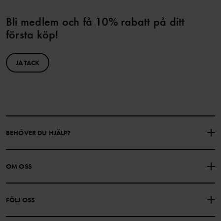
Bli medlem och få 10% rabatt på ditt
första köp!
JA TACK
BEHÖVER DU HJÄLP?
KONTAKTA OSS
VANLIGA FRÅGOR
OM OSS
PRESENTKORTSALDO
KÖPVILLKOR
Om Polarn O. Pyret
FÖLJ OSS
INTEGRITETSPOLICY
COOKIEPOLICY
Vår historia