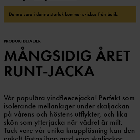
Denna vara i denna storlek kommer skickas från butik.
PRODUKTDETALJER
MÅNGSIDIG ÅRET
RUNT-JACKA
Vår populära vindfleecejacka! Perfekt som
isolerande mellanlager under skaljackan
på vårens och höstens utflykter, och lika
skön som ytterjacka när vädret är milt.
Tack vare vår unika knapplösning kan den
enkelt fästas ihop med våra skaljackor