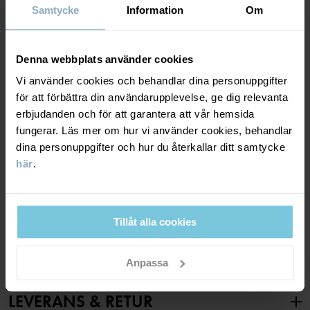
Läs mer
Samtycke
Information
Om
ANDNINGSFÖRMÅGA
4/6
Andning minst 3000g/m2/24h
Denna webbplats använder cookies
God andningsförmåga. Plagget passar för lätt aktiva lekar.
Vi använder cookies och behandlar dina personuppgifter
för att förbättra din användarupplevelse, ge dig relevanta
erbjudanden och för att garantera att vår hemsida
VINDTÄTHET
6/6
fungerar. Läs mer om hur vi använder cookies, behandlar
dina personuppgifter och hur du återkallar ditt samtycke
Vindtätt membran
här
.
Optimalt vindskydd. Plagget stänger ute all vind.
MATERIAL & SKÖTSELRÅD
Tillåt alla cookies
HÅLLBARHET
Material
Anpassa
OUTER FABRIC
LEVERANS & RETUR