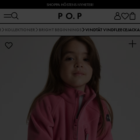
SHOPPA HÖSTENS NYHETER!
R
KOLLEKTIONER
BRIGHT BEGINNINGS
VINDTÄT VINDFLEECEJACKA