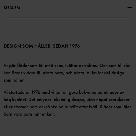
Facebook
Hitta våra butiker
MEDLEM
Instagram
Jobb
Medlemsförmåner
TikTok
Press
Medlemsvillkor
LinkedIn
Tillgänglighet för webbinnehåll
Bli medlem
DESIGN SOM HÅLLER, SEDAN 1976
Vi gör kläder som tål att älskas, tvättas och slitas. Och som till slut
kan ärvas vidare till nästa barn, och nästa. Vi kallar det design
som håller.
Vi startade år 1976 med viljan att göra bekväma barnkläder av
hög kvalitet. Det betyder lekvänlig design, utan något som skaver
eller stramar, som också ska hålla tvätt efter tvätt. Kläder som låter
barn vara barn helt enkelt.