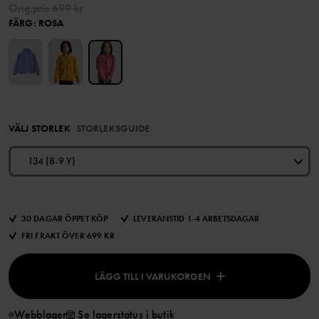
Orig.pris
699 kr
FÄRG
:
ROSA
VÄLJ STORLEK
STORLEKSGUIDE
134 (8-9 Y)
30 DAGAR ÖPPET KÖP
LEVERANSTID 1-4 ARBETSDAGAR
FRI FRAKT ÖVER 699 KR
LÄGG TILL I VARUKORGEN
Webblager
Se lagerstatus i butik