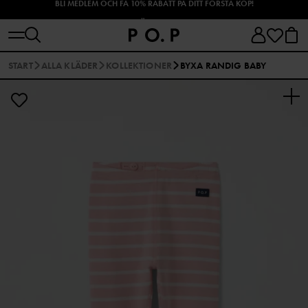
SHOPPA HÖSTENS NYHETER!
START
ALLA KLÄDER
KOLLEKTIONER
BYXA RANDIG BABY