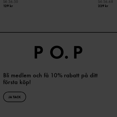
Stl
:
36-50
Stl
:
56-68
129 kr
229 kr
Bli medlem och få 10% rabatt på ditt
första köp!
JA TACK