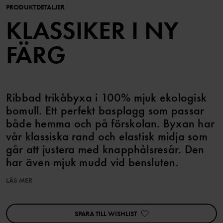
PRODUKTDETALJER
KLASSIKER I NY
FÄRG
Ribbad trikåbyxa i 100% mjuk ekologisk
bomull. Ett perfekt basplagg som passar
både hemma och på förskolan. Byxan har
vår klassiska rand och elastisk midja som
går att justera med knapphålsresår. Den
har även mjuk mudd vid bensluten.
LÄS MER
Egenskaper:
• Reglerbar midja med knapphålsresår
SPARA TILL WISHLIST