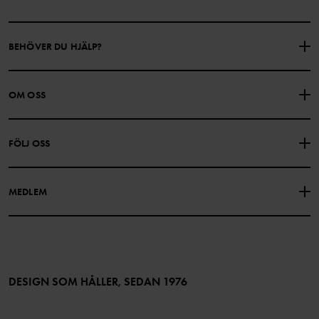
BEHÖVER DU HJÄLP?
KONTAKTA OSS
VANLIGA FRÅGOR
OM OSS
PRESENTKORTSALDO
KÖPVILLKOR
Om Polarn O. Pyret
FÖLJ OSS
INTEGRITETSPOLICY
COOKIEPOLICY
Vår historia
Facebook
Hitta våra butiker
MEDLEM
Instagram
Jobb
Medlemsförmåner
TikTok
Press
Medlemsvillkor
LinkedIn
Tillgänglighet för webbinnehåll
Bli medlem
DESIGN SOM HÅLLER, SEDAN 1976