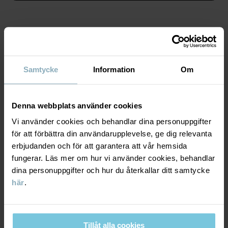
Artikelnummer
:
60603866
Tillverkningsland
:
Kina
Fabrik
:
Shunde Gain Rich Garment Co Ltd
Läs mer
MATERIAL & SKÖTSELRÅD
Samtycke
Information
Om
HÅLLBARHET
Material
Denna webbplats använder cookies
LEVERANS & RETUR
100% Cotton Organic
Vi använder cookies och behandlar dina personuppgifter
för att förbättra din användarupplevelse, ge dig relevanta
erbjudanden och för att garantera att vår hemsida
Leverans & retur
Skötselråd
fungerar. Läs mer om hur vi använder cookies, behandlar
dina personuppgifter och hur du återkallar ditt samtycke
TVÄTT
här
.
Leverans
DU KANSKE OCKSÅ GILLAR
60°C maskintvätt varm
SEASONAL STRIPE
SEASONAL 
Vi erbjuder fri frakt över 699 kr och leveranstiden är 1–4 dagar. I
Ej blekning
kassan visas de tillgängliga leveransalternativ baserat på vilket
Tillåt alla cookies
Ej torktumling