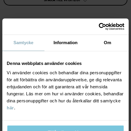
• YKK-tryckknappar
Artikelnummer
:
60603685
Tillverkningsland
:
Bangladesh
Fabrik
:
MATERIAL & SKÖTSELRÅD
Läs mer
Samtycke
Information
Om
HÅLLBARHET
Material
Denna webbplats använder cookies
LEVERANS & RETUR
Vi använder cookies och behandlar dina personuppgifter
95% Cotton Organic
för att förbättra din användarupplevelse, ge dig relevanta
5% Elastane
erbjudanden och för att garantera att vår hemsida
Leverans & retur
fungerar. Läs mer om hur vi använder cookies, behandlar
Skötselråd
dina personuppgifter och hur du återkallar ditt samtycke
här
.
Leverans
DU KANSKE OCKSÅ GILLAR
TVÄTT
60°C maskintvätt varm
Vi erbjuder fri frakt över 699 kr och leveranstiden är 1–4 dagar. I