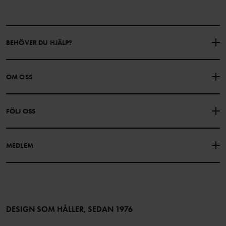
BEHÖVER DU HJÄLP?
KONTAKTA OSS
VANLIGA FRÅGOR
OM OSS
PRESENTKORTSALDO
KÖPVILLKOR
Om Polarn O. Pyret
FÖLJ OSS
INTEGRITETSPOLICY
COOKIEPOLICY
Vår historia
Facebook
Hitta våra butiker
MEDLEM
Instagram
Jobb
Medlemsförmåner
TikTok
Press
Medlemsvillkor
LinkedIn
Tillgänglighet för webbinnehåll
Bli medlem
DESIGN SOM HÅLLER, SEDAN 1976