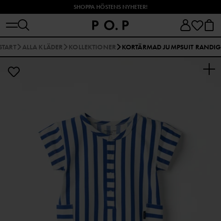
SHOPPA HÖSTENS NYHETER!
START
ALLA KLÄDER
KOLLEKTIONER
KORTÄRMAD JUMPSUIT RANDI