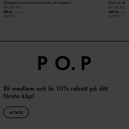
Ekologisk bomull med mjukt brätte och knytband
Mjuk och skön 
Stl
:
40-50
Stl
:
56-80
89 kr
149 kr
149 kr
249 k
OUTLET
OUTLET
Bli medlem och få 10% rabatt på ditt
första köp!
JA TACK