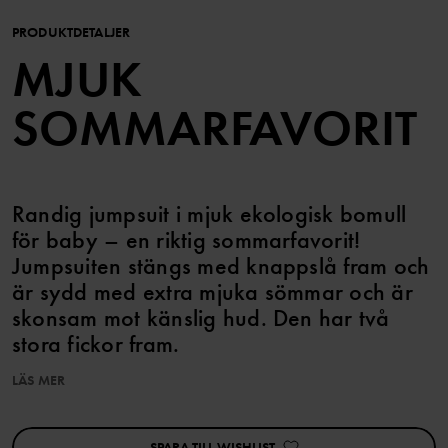
PRODUKTDETALJER
MJUK
SOMMARFAVORIT
Randig jumpsuit i mjuk ekologisk bomull
för baby – en riktig sommarfavorit!
Jumpsuiten stängs med knappslå fram och
är sydd med extra mjuka sömmar och är
skonsam mot känslig hud. Den har två
stora fickor fram.
LÄS MER
Tryckknappar i grenen underlättar kläd- och blöjbyten.
Egenskaper:
SPARA TILL WISHLIST