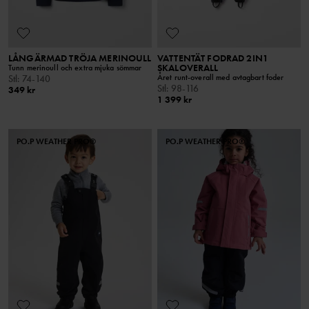
LÅNGÄRMAD TRÖJA MERINOULL
VATTENTÄT FODRAD 2IN1
SKALOVERALL
Tunn merinoull och extra mjuka sömmar
Året runt-overall med avtagbart foder
Stl
:
74-140
Stl
:
98-116
349 kr
1 399 kr
PO.P WEATHER PRO®
PO.P WEATHER PRO®