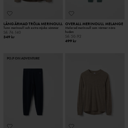
LÅNGÄRMAD TRÖJA MERINOULL
OVERALL MERINOULL MELANGE
Tunn merinoull och extra mjuka sömmar
Melerad merinoull som värmer nära
huden
Stl
:
74-140
Stl
:
50-92
349 kr
499 kr
PO.P ON ADVENTURE