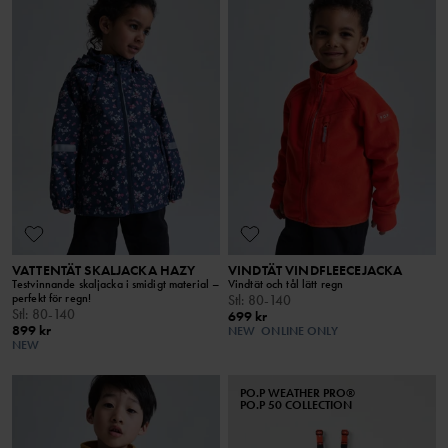
VATTENTÄT SKALJACKA HAZY
VINDTÄT VINDFLEECEJACKA
Testvinnande skaljacka i smidigt material –
Vindtät och tål lätt regn
perfekt för regn!
Stl
:
80-140
Stl
:
80-140
699 kr
899 kr
NEW
ONLINE ONLY
NEW
PO.P WEATHER PRO®
PO.P 50 COLLECTION