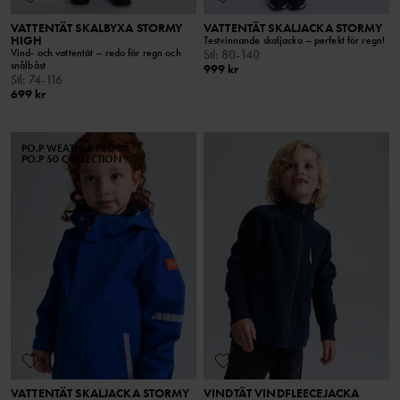
VATTENTÄT SKALBYXA STORMY
VATTENTÄT SKALJACKA STORMY
HIGH
Testvinnande skaljacka – perfekt för regn!
Vind- och vattentät – redo för regn och
Stl
:
80-140
snålbåst
999 kr
Stl
:
74-116
699 kr
PO.P WEATHER PRO®
PO.P 50 COLLECTION
VATTENTÄT SKALJACKA STORMY
VINDTÄT VINDFLEECEJACKA