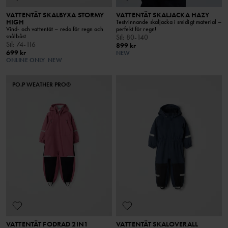
VATTENTÄT SKALBYXA STORMY
VATTENTÄT SKALJACKA HAZY
HIGH
Testvinnande skaljacka i smidigt material –
Vind- och vattentät – redo för regn och
perfekt för regn!
snålbåst
Stl
:
80-140
Stl
:
74-116
899 kr
699 kr
NEW
ONLINE ONLY
NEW
PO.P WEATHER PRO®
VATTENTÄT FODRAD 2IN1
VATTENTÄT SKALOVERALL