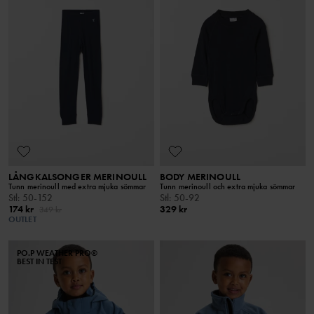
LÅNGKALSONGER MERINOULL
BODY MERINOULL
Tunn merinoull med extra mjuka sömmar
Tunn merinoull och extra mjuka sömmar
Stl
:
50-152
Stl
:
50-92
174 kr
329 kr
349 kr
OUTLET
PO.P WEATHER PRO®
BEST IN TEST