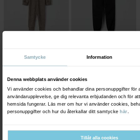
OVERALL MERINOULL MELANGE
VATTENAVVISANDE
Samtycke
Information
FRILUFTSBYXA EXPLORE
Melerad merinoull som värmer nära
huden
Vattenavvisande med förstärkta knän och
säte
Stl
:
50-92
Stl
:
86-140
499 kr
599 kr
Denna webbplats använder cookies
NEW
Vi använder cookies och behandlar dina personuppgifter för at
användarupplevelse, ge dig relevanta erbjudanden och för att
PO.P ON ADVENTURE
hemsida fungerar. Läs mer om hur vi använder cookies, beha
personuppgifter och hur du återkallar ditt samtycke
här
.
Tillåt alla cookies