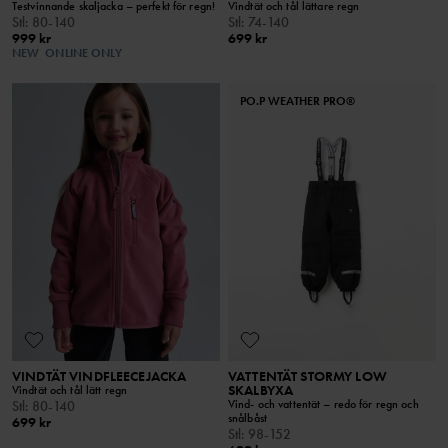
Testvinnande skaljacka – perfekt för regn!
Vindtät och tål lättare regn
Stl
:
80-140
Stl
:
74-140
999 kr
699 kr
NEW
ONLINE ONLY
PO.P WEATHER PRO®
VINDTÄT VINDFLEECEJACKA
VATTENTÄT STORMY LOW
SKALBYXA
Vindtät och tål lätt regn
Vind- och vattentät – redo för regn och
Stl
:
80-140
snålbåst
699 kr
Stl
:
98-152