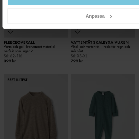
Anpassa
FLEECEOVERALL
VATTENTÄT SKALBYXA VUXEN
Varm och go i återvunnet material –
Vind- och vattentät – redo för regn och
perfekt som lager 2
snålbåst
Stl
:
62-116
Stl
:
XS-XL
399 kr
799 kr
BEST IN TEST