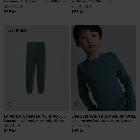
Testvinnande skaljacka – perfekt för regn!
Vindtät och tål lättare regn
Stl
:
80-140
Stl
:
80-140
999 kr
699 kr
BEST IN TEST
BEST IN TEST
LÅNGKALSONGER MERINOULL
LÅNGÄRMAD TRÖJA MERINOULL
Tunn merinoull med extra mjuka sömmar
Tunn merinoull och extra mjuka sömmar
Stl
:
74-140
Stl
:
74-140
349 kr
349 kr