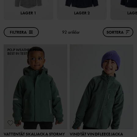
LAGER 1
LAGER 2
LAGE
FILTRERA
92 artiklar
SORTERA
PO.P WEATHER PRO®
BEST IN TEST
VATTENTÄT SKALJACKA STORMY
VINDTÄT VINDFLEECEJACKA