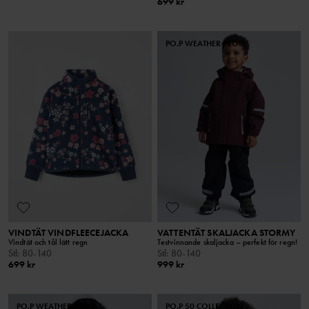
699 kr
PO.P WEATHER PRO®
VINDTÄT VINDFLEECEJACKA
VATTENTÄT SKALJACKA STORMY
Vindtät och tål lätt regn
Testvinnande skaljacka – perfekt för regn!
Stl
:
80-140
Stl
:
80-140
699 kr
999 kr
PO.P WEATHER PRO®
PO.P 50 COLLECTION