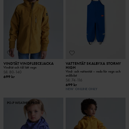
VINDTÄT VINDFLEECEJACKA
VATTENTÄT SKALBYXA STORMY
HIGH
Vindtät och tål lätt regn
Vind- och vattentät – redo för regn och
Stl
:
80-140
snålbåst
699 kr
Stl
:
74-116
699 kr
NEW
ONLINE ONLY
PO.P WEATHER PRO®