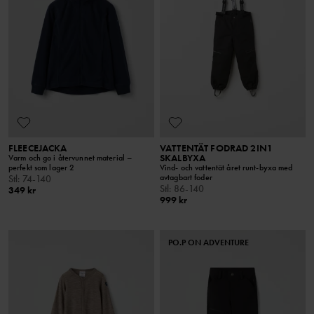
FLEECEJACKA
VATTENTÄT FODRAD 2IN1
SKALBYXA
Varm och go i återvunnet material –
perfekt som lager 2
Vind- och vattentät året runt-byxa med
avtagbart foder
Stl
:
74-140
Stl
:
86-140
349 kr
999 kr
PO.P ON ADVENTURE