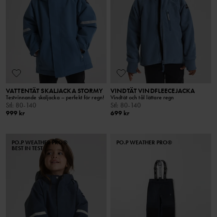
VATTENTÄT SKALJACKA STORMY
VINDTÄT VINDFLEECEJACKA
Testvinnande skaljacka – perfekt för regn!
Vindtät och tål lättare regn
Stl
:
80-140
Stl
:
80-140
999 kr
699 kr
PO.P WEATHER PRO®
PO.P WEATHER PRO®
BEST IN TEST