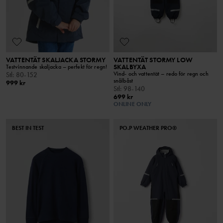
VATTENTÄT SKALJACKA STORMY
VATTENTÄT STORMY LOW
SKALBYXA
Testvinnande skaljacka – perfekt för regn!
Vind- och vattentät – redo för regn och
Stl
:
80-152
snålbåst
999 kr
Stl
:
98-140
699 kr
ONLINE ONLY
BEST IN TEST
PO.P WEATHER PRO®