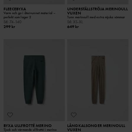
FLEECEBYXA
UNDERSTÄLLSTRÖJA MERINOULL
VUXEN
Varm och go i återvunnet material –
perfekt som lager 2
Tunn merinoull med extra mjuka sömmar
Stl
:
74-140
Stl
:
XS-XL
299 kr
649 kr
BYXA ULLFROTTÉ MERINO
LÅNGKALSONGER MERINOULL
VUXEN
Tjock och värmande ullfrotté i merino