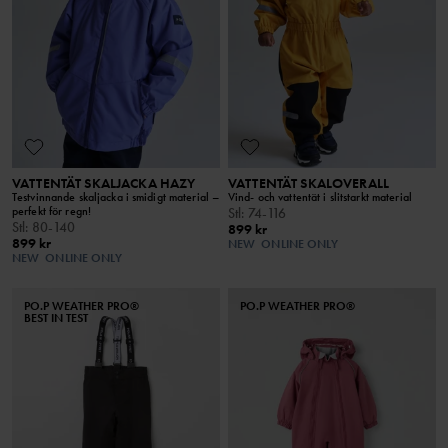
VATTENTÄT SKALJACKA HAZY
VATTENTÄT SKALOVERALL
Testvinnande skaljacka i smidigt material –
Vind- och vattentät i slitstarkt material
perfekt för regn!
Stl
:
74-116
Stl
:
80-140
899 kr
899 kr
NEW
ONLINE ONLY
NEW
ONLINE ONLY
PO.P WEATHER PRO®
PO.P WEATHER PRO®
BEST IN TEST