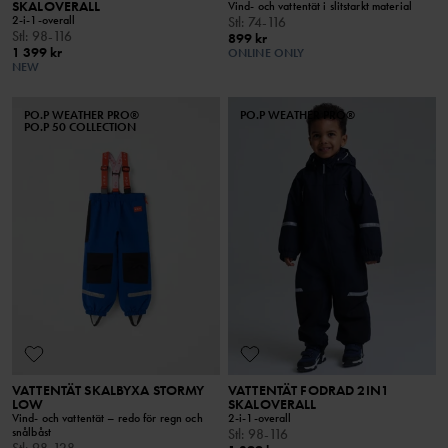
SKALOVERALL
Vind- och vattentät i slitstarkt material
2-i-1-overall
Stl
:
74-116
Stl
:
98-116
899 kr
1 399 kr
ONLINE ONLY
NEW
PO.P WEATHER PRO®
PO.P WEATHER PRO®
PO.P 50 COLLECTION
VATTENTÄT SKALBYXA STORMY
VATTENTÄT FODRAD 2IN1
LOW
SKALOVERALL
Vind- och vattentät – redo för regn och
2-i-1-overall
snålbåst
Stl
:
98-116
Stl
:
98-128