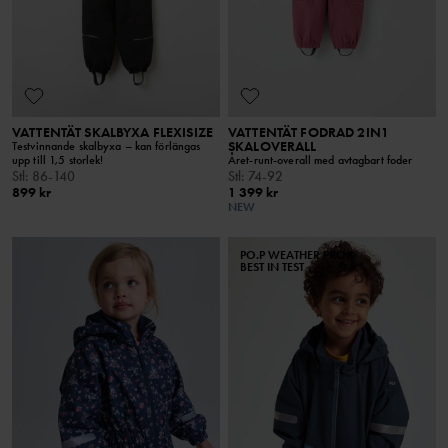
VATTENTÄT SKALBYXA FLEXISIZE
VATTENTÄT FODRAD 2IN1
SKALOVERALL
Testvinnande skalbyxa – kan förlängas
upp till 1,5 storlek!
Året-runt-overall med avtagbart foder
Stl
:
86-140
Stl
:
74-92
899 kr
1 399 kr
NEW
PO.P WEATHER PRO®
BEST IN TEST