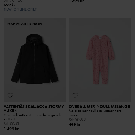
1 399 kr
699 kr
NEW
ONLINE ONLY
PO.P WEATHER PRO®
VATTENTÄT SKALJACKA STORMY
OVERALL MERINOULL MELANGE
VUXEN
Melerad merinoull som värmer nära
Vind- och vattentät – redo för regn och
huden
snålbåst
Stl
:
50-92
Stl
:
XS-XL
499 kr
1 499 kr