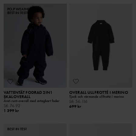
PO.P WEATHER PRO®
BEST IN TEST
VATTENTÄT FODRAD 2IN1
OVERALL ULLFROTTÉ I MERINO
SKALOVERALL
Tjock och värmande ullfrotté i merino
Året-runt-overall med avtagbart foder
Stl
:
56-116
Stl
:
74-92
699 kr
1 399 kr
BEST IN TEST