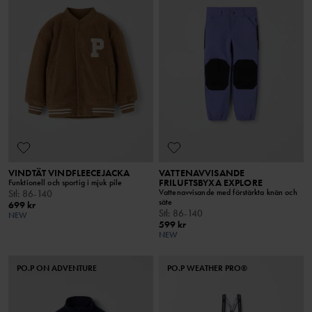
VINDTÄT VINDFLEECEJACKA
VATTENAVVISANDE
FRILUFTSBYXA EXPLORE
Funktionell och sportig i mjuk pile
Vattenavvisande med förstärkta knän och
Stl
:
86-140
säte
699 kr
Stl
:
86-140
NEW
599 kr
NEW
PO.P ON ADVENTURE
PO.P WEATHER PRO®