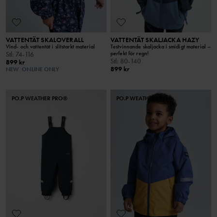
VATTENTÄT SKALOVERALL
VATTENTÄT SKALJACKA HAZY
Vind- och vattentät i slitstarkt material
Testvinnande skaljacka i smidigt material –
perfekt för regn!
Stl
:
74-116
Stl
:
80-140
899 kr
899 kr
NEW
ONLINE ONLY
PO.P WEATHER PRO®
PO.P WEATHER PRO®