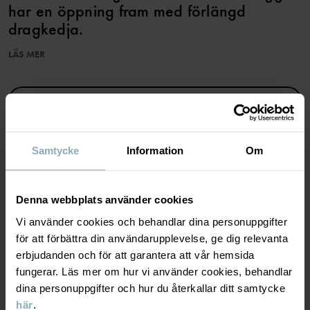
har en öppning fram med förlängd
dragkedja.
Lager 2 - värmande isolering under ytterplagg
LÄS MER
Den här produkten är Superwash-behandlad vilket gör att den går
att tvätta i tvättmaskin utan att den filtar sig.
SPARA TILL WISHLIST
Ullen i det här plagget är certifierad enligt RWS, Responsible
Wool Standard. Läs mer på https://www.polarnopyret.se/pop-
cares/hallbara-plagg/vara-hallbarhetsmarkningar»
Samtycke
Information
Om
Produktsäkerhet:
KEEP AWAY FROM FIRE
MATERIAL & SKÖTSELRÅD
Denna webbplats använder cookies
Artikelnummer
:
60600194
Vi använder cookies och behandlar dina personuppgifter
HÅLLBARHET
Material
för att förbättra din användarupplevelse, ge dig relevanta
Tillverkningsland
:
Kina
erbjudanden och för att garantera att vår hemsida
Fabrik
:
Qingdao Sino Textile Technique Co Ltd
LEVERANS & RETUR
fungerar. Läs mer om hur vi använder cookies, behandlar
100% Merino Wool
Läs mer
dina personuppgifter och hur du återkallar ditt samtycke
här
.