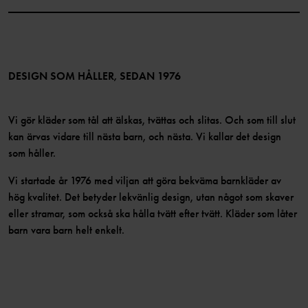
Instagram
Jobb
Medlemsförmåner
TikTok
Press
Medlemsvillkor
LinkedIn
Tillgänglighet för webbinnehåll
Bli medlem
DESIGN SOM HÅLLER, SEDAN 1976
Vi gör kläder som tål att älskas, tvättas och slitas. Och som till slut
kan ärvas vidare till nästa barn, och nästa. Vi kallar det design
som håller.
Vi startade år 1976 med viljan att göra bekväma barnkläder av
hög kvalitet. Det betyder lekvänlig design, utan något som skaver
eller stramar, som också ska hålla tvätt efter tvätt. Kläder som låter
barn vara barn helt enkelt.