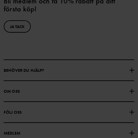
Bli medlem och få 10% rabatt på ditt
första köp!
JA TACK
BEHÖVER DU HJÄLP?
KONTAKTA OSS
VANLIGA FRÅGOR
OM OSS
PRESENTKORTSALDO
KÖPVILLKOR
Om Polarn O. Pyret
FÖLJ OSS
INTEGRITETSPOLICY
COOKIEPOLICY
Vår historia
Facebook
Hitta våra butiker
MEDLEM