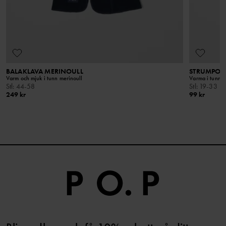
BALAKLAVA MERINOULL
STRUMPOR
Varm och mjuk i tunn merinoull
Varma i tunn m
Stl
:
44-58
Stl
:
19-33
249 kr
99 kr